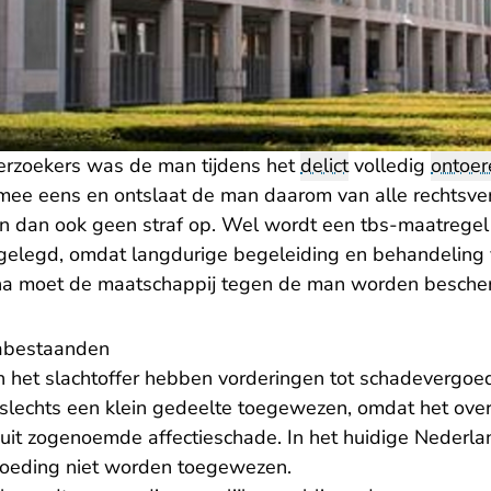
rzoekers was de man tijdens het
delict
volledig
ontoer
r mee eens en ontslaat de man daarom van alle rechtsve
n dan ook geen straf op. Wel wordt een tbs-maatregel
elegd, omdat langdurige begeleiding en behandeling
arna moet de maatschappij tegen de man worden besche
abestaanden
het slachtoffer hebben vorderingen tot schadevergoe
r slechts een klein gedeelte toegewezen, omdat het ove
uit zogenoemde affectieschade. In het huidige Nederla
oeding niet worden toegewezen.