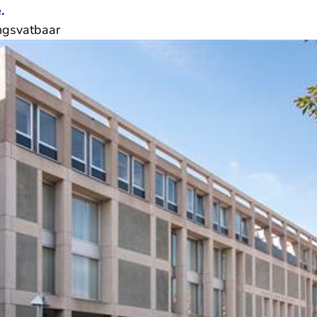
e.
ngsvatbaar