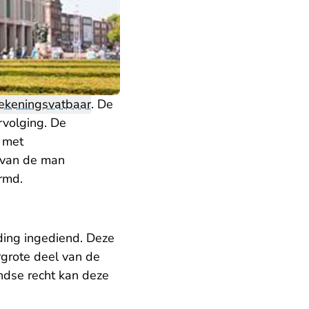
ekeningsvatbaar
. De
rvolging. De
 met
 van de man
rmd.
ding ingediend. Deze
rgrote deel van de
ndse recht kan deze