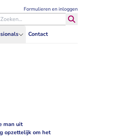
- U verlaat Rechtspraak.nl
Formulieren en inloggen
eken binnen de Rechtspraak
Zoeken
sionals
Contact
e man uit
g opzettelijk om het