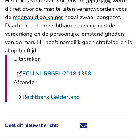
Het feit is strafbaar. Volgens de
rechtbank
wordt
dit feit door de man te laten verantwoorden voor
de
meervoudige kamer
nogal zwaar aangezet.
Daarbij houdt de rechtbank rekening met de
verdenking en de persoonlijke omstandigheden
van de man. Hij heeft namelijk geen strafblad en is
al op leeftijd.
Uitspraken
- U verlaat Rechts
ECLI:NL:RBGEL:2018:1358
Afzender
Rechtbank Gelderland
Deel dit nieuwsbericht:
Deel dit nieuwsbericht via X - U 
Deel dit nieuwsbericht via Fa
Deel dit nieuwsbericht via
Deel dit nieuwsbericht