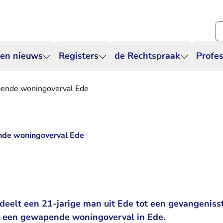
Zo
 en nieuws
Registers
de Rechtspraak
Profes
apende woningoverval Ede
ende woningoverval Ede
8
eelt een 21-jarige man uit Ede tot een gevangenisst
 een gewapende woningoverval in Ede.