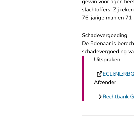
gewin voor ogen heeft
slachtoffers. Zij rek
76-jarige man en 71-
Schadevergoeding
De Edenaar is berech
schadevergoeding van
Uitspraken
ECLI:NL:RB
Afzender
Rechtbank G