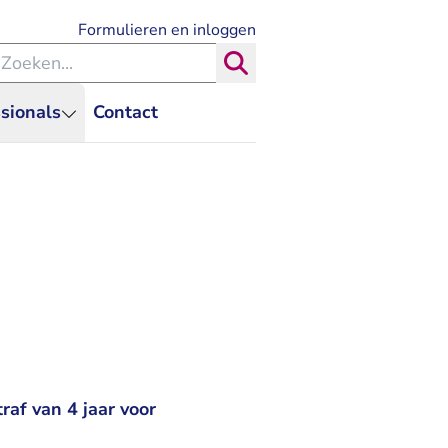
- U verlaat Rechtspraak.nl
Formulieren en inloggen
eken binnen de Rechtspraak
Zoeken
sionals
Contact
raf van 4 jaar voor