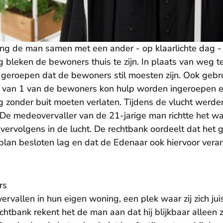
g de man samen met een ander - op klaarlichte dag -
 bleken de bewoners thuis te zijn. In plaats van weg 
geroepen dat de bewoners stil moesten zijn. Ook gebru
n van 1 van de bewoners kon hulp worden ingeroepen 
g zonder buit moeten verlaten. Tijdens de vlucht werde
De medeovervaller van de 21-jarige man richtte het w
vervolgens in de lucht. De rechtbank oordeelt dat het g
plan besloten lag en dat de Edenaar ook hiervoor vera
rs
vervallen in hun eigen woning, een plek waar zij zich jui
htbank rekent het de man aan dat hij blijkbaar alleen zi