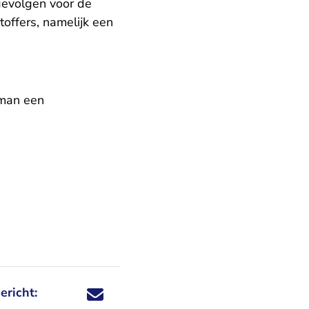
 gevolgen voor de
toffers, namelijk een
 man een
ericht:
Deel dit nieuwsbericht via X - U verlaat Rechtspraa
Deel dit nieuwsbericht via Facebook - U verlaat
Deel dit nieuwsbericht via e-mail
Deel dit nieuwsbericht via LinkedIn - U v