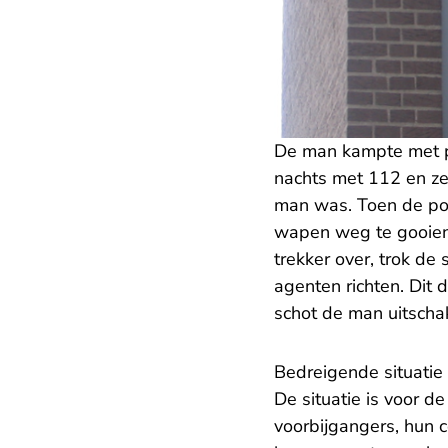
De man kampte met p
nachts met 112 en zei
man was. Toen de pol
wapen weg te gooien,
trekker over, trok d
agenten richten. Dit 
schot de man uitschak
Bedreigende situatie
De situatie is voor 
voorbijgangers, hun co