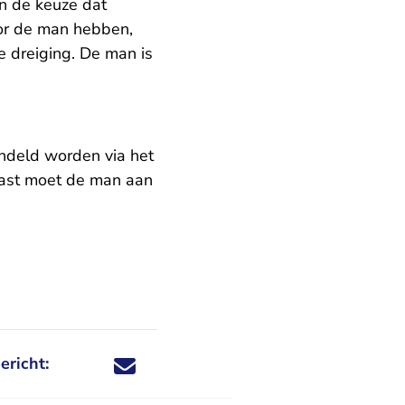
n de keuze dat
oor de man hebben,
e dreiging. De man is
ndeld worden via het
aast moet de man aan
ericht:
Deel dit nieuwsbericht via X - U verlaat Rechtspraa
Deel dit nieuwsbericht via Facebook - U verlaat
Deel dit nieuwsbericht via e-mail
Deel dit nieuwsbericht via LinkedIn - U v