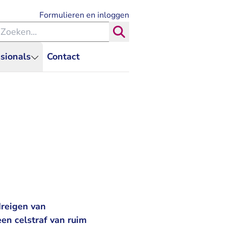
- U verlaat Rechtspraak.nl
Formulieren en inloggen
eken binnen de Rechtspraak
Zoeken
sionals
Contact
dreigen van
een celstraf van ruim