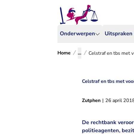
Onderwerpen
Uitspraken
Home
...
Celstraf en tbs met 
Celstraf en tbs met vo
Zutphen
|
26 april 201
De rechtbank veroor
politieagenten, bezi