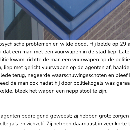
sychische problemen en wilde dood. Hij belde op 29 
 dat een man met een vuurwapen in de stad liep. Later 
itie kwam, richtte de man een vuurwapen op de politie
 liep met gericht vuurwapen op de agenten af, haald
e slede terug, negeerde waarschuwingsschoten en bleef
deed de man ook nadat hij door politiekogels was geraa
elde, bleek het wapen een neppistool te zijn.
de agenten bedreigend geweest; zij hebben grote zorge
llega’s en zichzelf. Zij hebben daarnaast in zeer korte t