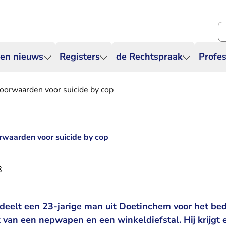
Zo
 en nieuws
Registers
de Rechtspraak
Profes
voorwaarden voor suicide by cop
orwaarden voor suicide by cop
8
deelt een 23-jarige man uit Doetinchem voor het be
t van een nepwapen en een winkeldiefstal. Hij krijgt 