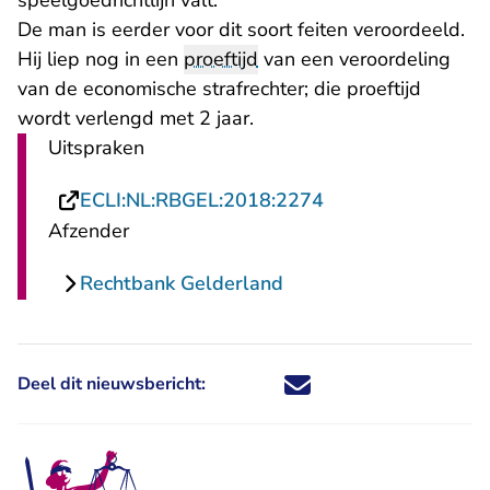
speelgoedrichtlijn valt.
De man is eerder voor dit soort feiten veroordeeld.
Hij liep nog in een
proeftijd
van een veroordeling
van de economische strafrechter; die proeftijd
wordt verlengd met 2 jaar.
Uitspraken
- U verlaat Rechts
ECLI:NL:RBGEL:2018:2274
Afzender
Rechtbank Gelderland
Deel dit nieuwsbericht:
Deel dit nieuwsbericht via X - U 
Deel dit nieuwsbericht via Fa
Deel dit nieuwsbericht via
Deel dit nieuwsbericht