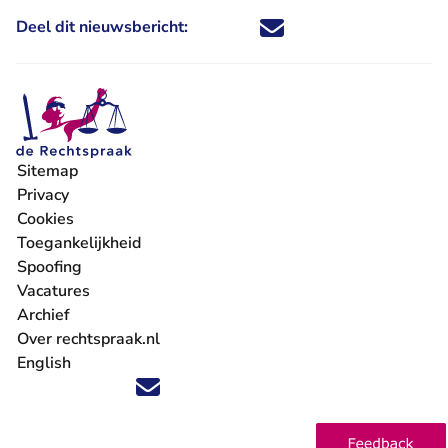
Deel dit nieuwsbericht:
Deel dit nieuwsbericht via X - U 
Deel dit nieuwsbericht via Fa
Deel dit nieuwsbericht via
Deel dit nieuwsbericht
Sitemap
Privacy
Cookies
Toegankelijkheid
Spoofing
Vacatures
- U verlaat Rechtspraak.nl
Archief
Over rechtspraak.nl
English
Volg ons op X (Twitter) - U verlaat Rechtspraak.nl
Volg ons op Facebook - U verlaat Rechtspraak.nl
Volg ons op Instagram - U verlaat Rechtspraak.nl
Volg ons op Youtube - U verlaat Rechtspraak.nl
Volg ons op LinkedIn - U verlaat Rechtspraak.n
'Blijf op de hoogte' nieuwsbrief - U verlaat