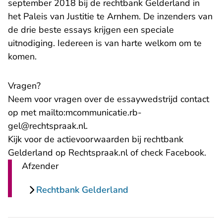
september 2018 bij de rechtbank Gelderland in
het Paleis van Justitie te Arnhem. De inzenders van
de drie beste essays krijgen een speciale
uitnodiging. Iedereen is van harte welkom om te
komen.
Vragen?
Neem voor vragen over de essaywedstrijd contact
op met
mailto:mcommunicatie.rb-
- U verlaat Rechtspraak.nl
gel@rechtspraak.nl
.
Kijk voor de actievoorwaarden bij rechtbank
- U 
Gelderland op Rechtspraak.nl of check
Facebook
.
Afzender
Rechtbank Gelderland