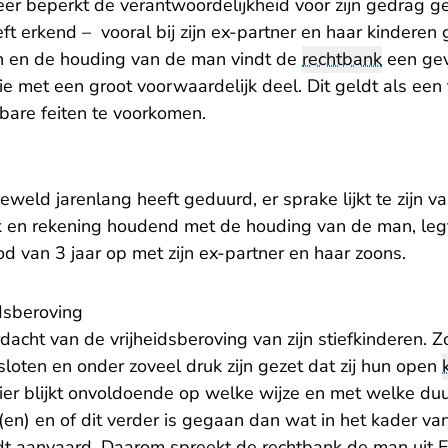
er beperkt de verantwoordelijkheid voor zijn gedrag 
eft erkend – vooral bij zijn ex-partner en haar kinderen
en en de houding van de man vindt de
rechtbank
een gev
e met een groot voorwaardelijk deel. Dit geldt als een 
bare feiten te voorkomen.
weld jarenlang heeft geduurd, er sprake lijkt te zijn v
 en rekening houdend met de houding van de man, leg
 van 3 jaar op met zijn ex-partner en haar zoons.
idsberoving
acht van de vrijheidsberoving van zijn stiefkinderen. 
loten en onder zoveel druk zijn gezet dat zij hun open
sier blijkt onvoldoende op welke wijze en met welke du
(en) en of dit verder is gegaan dan wat in het kader v
 aanvaard. Daarom spreekt de rechtbank de man uit Elst 