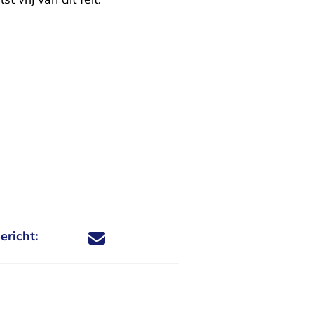
ericht:
Deel dit nieuwsbericht via X - U verlaat Rechtspraa
Deel dit nieuwsbericht via Facebook - U verlaat
Deel dit nieuwsbericht via e-mail
Deel dit nieuwsbericht via LinkedIn - U v