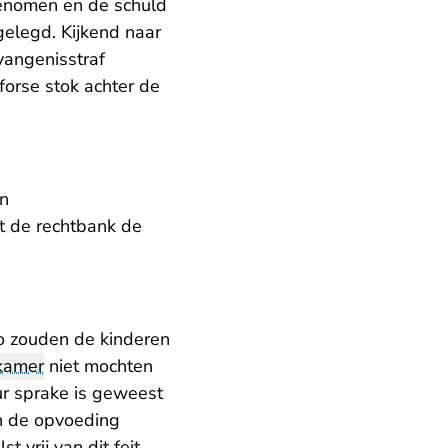
genomen en de schuld
 gelegd. Kijkend naar
angenisstraf
forse stok achter de
an
t de rechtbank de
Zo zouden de kinderen
kamer
niet mochten
ur sprake is geweest
an de opvoeding
vrij van dit feit.