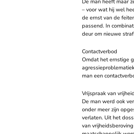
De man heeft maar ze
– voor wat hij wel he
de ernst van de feit
passend. In combinati
deur om nieuwe straf
Contactverbod
Omdat het ernstige ge
agressieproblematiek
man een contactverbod
Vrijspraak van vrijhe
De man werd ook verd
onder meer zijn opges
verlaten. Uit het dos
van vrijheidsberoving
maatschappelijk wordt