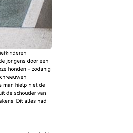
iefkinderen
 de jongens door een
 deze honden – zodanig
schreeuwen,
e man hielp niet de
uit de schouder van
tekens. Dit alles had