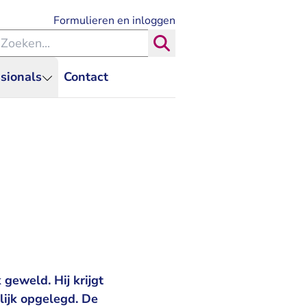
- U verlaat Rechtspraak.nl
Formulieren en inloggen
eken binnen de Rechtspraak
Zoeken
sionals
Contact
 geweld. Hij krijgt
ijk opgelegd. De