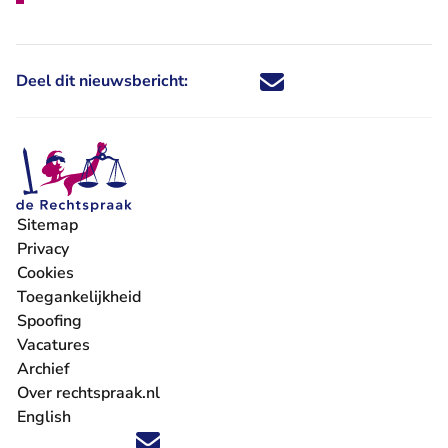
Deel dit nieuwsbericht:
Deel dit nieuwsbericht via X - U 
Deel dit nieuwsbericht via Fa
Deel dit nieuwsbericht via
Deel dit nieuwsbericht
Sitemap
Privacy
Cookies
Toegankelijkheid
Spoofing
Vacatures
- U verlaat Rechtspraak.nl
Archief
Over rechtspraak.nl
English
Volg ons op X (Twitter) - U verlaat Rechtspraak.nl
Volg ons op Facebook - U verlaat Rechtspraak.nl
Volg ons op Instagram - U verlaat Rechtspraak.nl
Volg ons op Youtube - U verlaat Rechtspraak.nl
Volg ons op LinkedIn - U verlaat Rechtspraak.n
'Blijf op de hoogte' nieuwsbrief - U verlaat