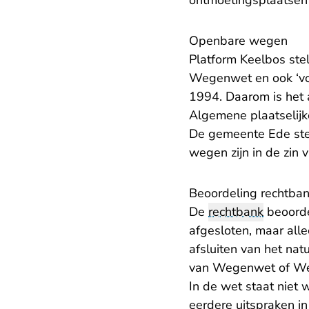
ontmoetingsplaatsen 
Openbare wegen
Platform Keelbos stel
Wegenwet en ook ‘vo
1994. Daarom is het
Algemene plaatselij
De gemeente Ede stel
wegen zijn in de zi
Beoordeling rechtba
De
rechtbank
beoorde
afgesloten, maar al
afsluiten van het nat
van Wegenwet of We
In de wet staat niet
eerdere uitspraken in