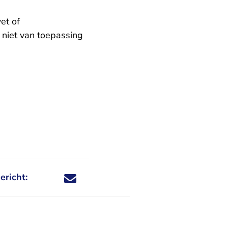
et of
niet van toepassing
ericht:
Deel dit nieuwsbericht via X - U verlaat Rechtspraa
Deel dit nieuwsbericht via Facebook - U verlaat
Deel dit nieuwsbericht via e-mail
Deel dit nieuwsbericht via LinkedIn - U v