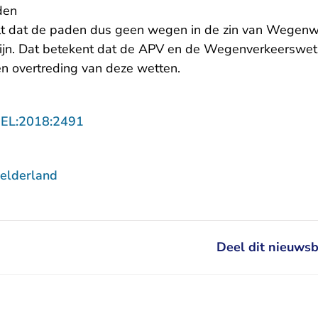
den
lt dat de paden dus geen wegen in de zin van Wegenw
jn. Dat betekent dat de APV en de Wegenverkeerswet 
een overtreding van deze wetten.
- U verlaat Rechtspraak.nl
GEL:2018:2491
elderland
Deel dit nieuwsb