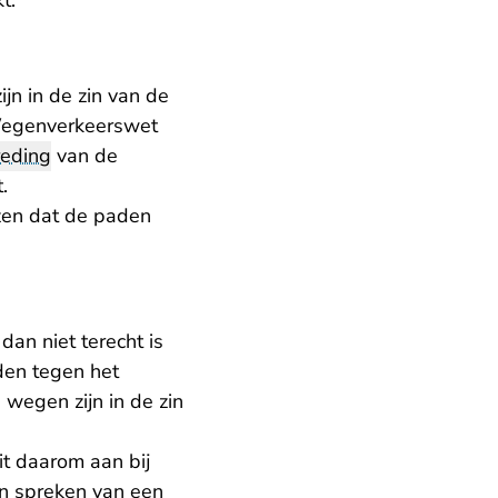
t.
jn in de zin van de
Wegenverkeerswet
reding
van de
t.
zen dat de paden
an niet terecht is
den tegen het
 wegen zijn in de zin
it daarom aan bij
an spreken van een