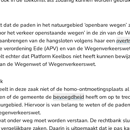
ook in de toekomst als zodanig kunnen worden gebruik
t dat de paden in het natuurgebied ‘openbare wegen’ zi
or het verkeer openstaande wegen’ in de zin van de 
 aanbrengen van de hangsloten volgens haar een
overt
ke verordening Ede (APV) en van de Wegenverkeerswe
t echter dat Platform Keelbos niet heeft kunnen bewij
n van de Wegenwet of Wegenverkeerswet.
nk
elt in deze zaak niet of de homo-ontmoetingsplaats al d
leen of de gemeente de
bevoegdheid
heeft om op te tre
uurgebied. Hiervoor is van belang te weten of de paden
genverkeerswet.
 wat onder weg moet worden verstaan. De rechtbank slu
 vergelijkbare zaken. Daarin is uitgemaakt dat je pas k