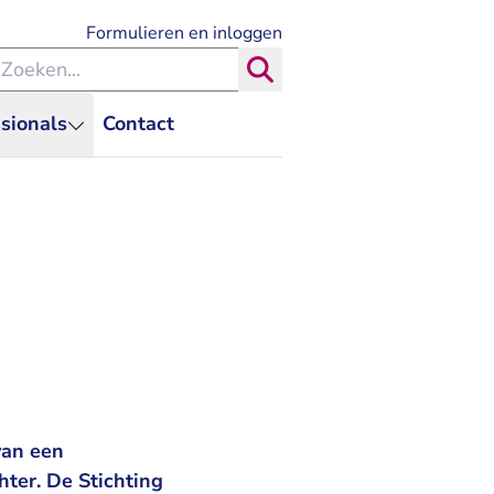
- U verlaat Rechtspraak.nl
Formulieren en inloggen
eken binnen de Rechtspraak
Zoeken
sionals
Contact
van een
hter. De Stichting