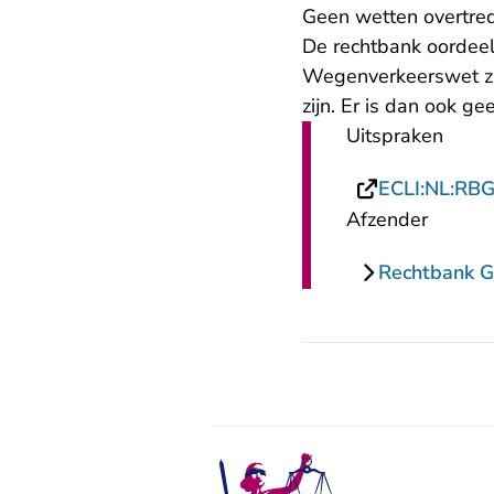
Geen wetten overtre
De rechtbank oordee
Wegenverkeerswet zi
zijn. Er is dan ook g
Uitspraken
ECLI:NL:RB
Afzender
Rechtbank G