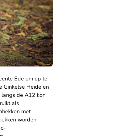
eente Ede om op te
de Ginkelse Heide en
’ langs de A12 kon
uikt als
aphekken met
aphekken worden
mo-