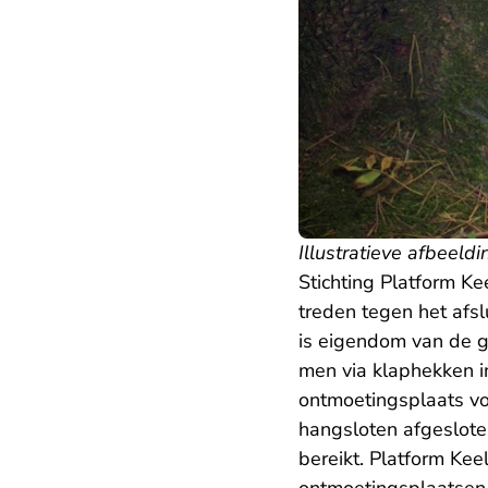
Illustratieve afbeeldi
Stichting Platform K
treden tegen het afs
is eigendom van de g
men via klaphekken i
ontmoetingsplaats v
hangsloten afgeslote
bereikt. Platform Ke