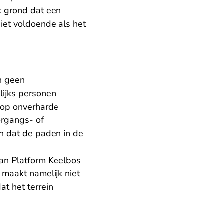
k grond dat een
niet voldoende als het
n geen
lijks personen
 op onverharde
organgs- of
n dat de paden in de
van Platform Keelbos
 maakt namelijk niet
t het terrein