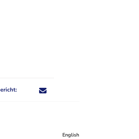
ericht:
Deel dit nieuwsbericht via X - U verlaat Rechtspraa
Deel dit nieuwsbericht via Facebook - U verlaat
Deel dit nieuwsbericht via e-mail
Deel dit nieuwsbericht via LinkedIn - U v
English