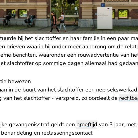
stuurde hij het slachtoffer en haar familie in een paar m
n brieven waarin hij onder meer aandrong om de relatie
me berichten, waaronder een rouwadvertentie van het 
het slachtoffer op sommige dagen allemaal had gedaan
ntie bewezen
an in de buurt van het slachtoffer een nep sekswerkadv
van het slachtoffer - verspreid, zo oordeelt de
rechtb
jke gevangenisstraf geldt een
proeftijd
van 3 jaar, met
 behandeling en reclasseringscontact.