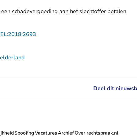
 een schadevergoeding aan het slachtoffer betalen.
- U verlaat Rechtspraak.nl
GEL:2018:2693
elderland
Deel dit nieuwsb
jkheid
Spoofing
Vacatures
Archief
Over rechtspraak.nl
- U verlaat Rechtspraak.nl