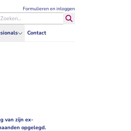
- U verlaat Rechtspraak.nl
Formulieren en inloggen
eken binnen de Rechtspraak
Zoeken
sionals
Contact
g van zijn ex-
 maanden opgelegd.