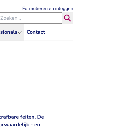
- U verlaat Rechtspraak.nl
Formulieren en inloggen
eken binnen de Rechtspraak
Zoeken
sionals
Contact
rafbare feiten. De
rwaardelijk - en