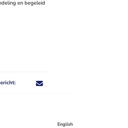
ndeling en begeleid
ericht:
Deel dit nieuwsbericht via X - U verlaat Rechtspraa
Deel dit nieuwsbericht via Facebook - U verlaat
Deel dit nieuwsbericht via e-mail
Deel dit nieuwsbericht via LinkedIn - U v
English