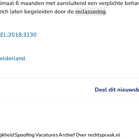
imaal 6 maanden met aansluitend een verplichte beha
zich laten begeleiden door de
reclassering
.
- U verlaat Rechtspraak.nl
GEL:2018:3130
elderland
Deel dit nieuwsb
jkheid
Spoofing
Vacatures
Archief
Over rechtspraak.nl
- U verlaat Rechtspraak.nl