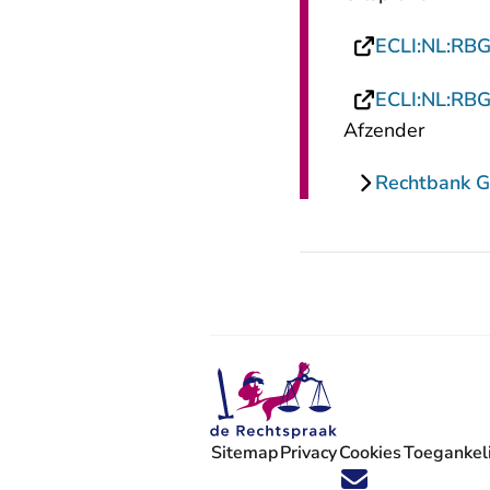
ECLI:NL:RB
ECLI:NL:RB
Afzender
Rechtbank G
Sitemap
Privacy
Cookies
Toegankeli
Volg ons op X (Twitter) - U verlaat
Volg ons op Facebook - U verlaa
Volg ons op Instagram - U ve
Volg ons op Youtube - U 
Volg ons op LinkedIn -
'Blijf op de hoogte