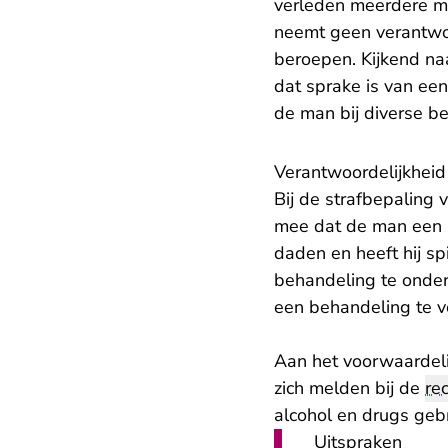
verleden meerdere ma
neemt geen verantwoor
beroepen. Kijkend na
dat sprake is van een
de man bij diverse b
Verantwoordelijkhei
Bij de strafbepaling 
mee dat de man een pe
daden en heeft hij sp
behandeling te onde
een behandeling te 
Aan het voorwaardeli
zich melden bij de
re
alcohol en drugs gebr
Uitspraken