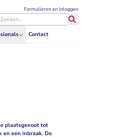
- U verlaat Rechtspraak.nl
Formulieren en inloggen
eken binnen de Rechtspraak
Zoeken
sionals
Contact
e plaatsgenoot tot
k en een inbraak. De