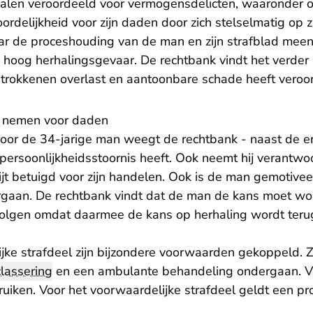
len veroordeeld voor vermogensdelicten, waaronder o
delijkheid voor zijn daden door zich stelselmatig op zi
ar de proceshouding van de man en zijn strafblad meen
 hoog herhalingsgevaar. De rechtbank vindt het verder 
etrokkenen overlast en aantoonbare schade heeft veroor
d nemen voor daden
voor de 34-jarige man weegt de rechtbank - naast de er
rsoonlijkheidsstoornis heeft. Ook neemt hij verantwoor
ijt betuigd voor zijn handelen. Ook is de man gemotive
rgaan. De rechtbank vindt dat de man de kans moet 
volgen omdat daarmee de kans op herhaling wordt teru
jke strafdeel zijn bijzondere voorwaarden gekoppeld.
classering
en een ambulante behandeling ondergaan. V
uiken. Voor het voorwaardelijke strafdeel geldt een proe