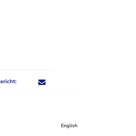
ericht:
Deel dit nieuwsbericht via X - U verlaat Rechtspraa
Deel dit nieuwsbericht via Facebook - U verlaat
Deel dit nieuwsbericht via e-mail
Deel dit nieuwsbericht via LinkedIn - U v
English