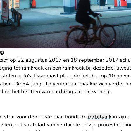
ng
ich op 22 augustus 2017 en 18 september 2017 schul
poging tot ramkraak en een ramkraak bij dezelfde juwelie
estolen auto’s. Daarnaast pleegde het duo op 10 nov
tation. De 34-jarige Deventernaar maakte zich verder n
al en het bezitten van harddrugs in zijn woning.
de straf voor de oudste man houdt de
rechtbank
in zijn 
 feiten, het strafblad van verdachte en zijn proceshoudin