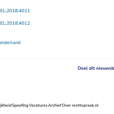
- U verlaat Rechtspraak.nl
GEL:2018:4011
- U verlaat Rechtspraak.nl
GEL:2018:4012
elderland
Deel dit nieuwsb
jkheid
Spoofing
Vacatures
Archief
Over rechtspraak.nl
- U verlaat Rechtspraak.nl
 Rechtspraak.nl
t Rechtspraak.nl
rlaat Rechtspraak.nl
verlaat Rechtspraak.nl
 U verlaat Rechtspraak.nl
' nieuwsbrief - U verlaat Rechtspraak.nl