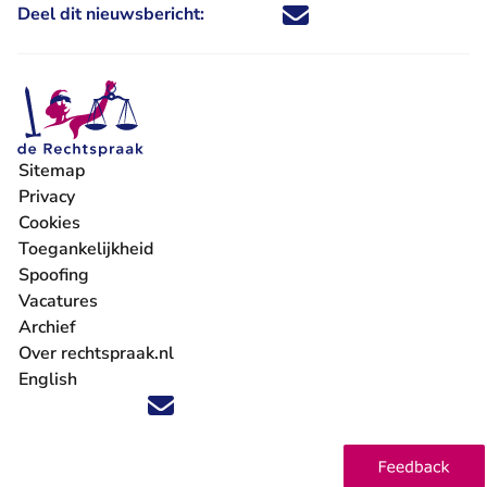
Deel dit nieuwsbericht:
Deel dit nieuwsbericht via X - U 
Deel dit nieuwsbericht via Fa
Deel dit nieuwsbericht via
Deel dit nieuwsbericht
Sitemap
Privacy
Cookies
Toegankelijkheid
Spoofing
Vacatures
- U verlaat Rechtspraak.nl
Archief
Over rechtspraak.nl
English
Volg ons op X (Twitter) - U verlaat Rechtspraak.nl
Volg ons op Facebook - U verlaat Rechtspraak.nl
Volg ons op Instagram - U verlaat Rechtspraak.nl
Volg ons op Youtube - U verlaat Rechtspraak.nl
Volg ons op LinkedIn - U verlaat Rechtspraak.n
'Blijf op de hoogte' nieuwsbrief - U verlaat