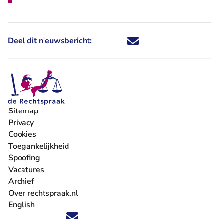
Deel dit nieuwsbericht:
Deel dit nieuwsbericht via X - U 
Deel dit nieuwsbericht via Fa
Deel dit nieuwsbericht via
Deel dit nieuwsbericht
Sitemap
Privacy
Cookies
Toegankelijkheid
Spoofing
Vacatures
- U verlaat Rechtspraak.nl
Archief
Over rechtspraak.nl
English
Volg ons op X (Twitter) - U verlaat Rechtspraak.nl
Volg ons op Facebook - U verlaat Rechtspraak.nl
Volg ons op Instagram - U verlaat Rechtspraak.nl
Volg ons op Youtube - U verlaat Rechtspraak.nl
Volg ons op LinkedIn - U verlaat Rechtspraak.n
'Blijf op de hoogte' nieuwsbrief - U verlaat