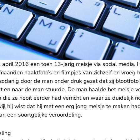
pril 2016 een toen 13-jarig meisje via social media. H
aanden naaktfoto’s en filmpjes van zichzelf en vroeg h
zodanig door de man onder druk gezet dat zij blootfoto’
kt en naar de man stuurde. De man haalde het meisje vo
die ze nooit eerder had verricht en waar ze duidelijk n
jl hij wist dat hij met een erg jong meisje te maken had
an een soortgelijke veroordeling.
ling