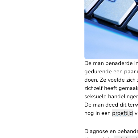
De man benaderde in a
gedurende een paar m
doen. Ze voelde zich 
zichzelf heeft gemaa
seksuele handelingen 
De man deed dit terwi
nog in een
proeftijd
v
Diagnose en behande