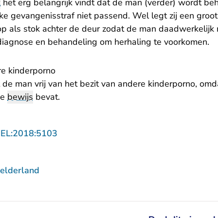
k
het erg belangrijk vindt dat de man (verder) wordt beh
ke gevangenisstraf niet passend. Wel legt zij een groo
op als stok achter de deur zodat de man daadwerkelijk 
diagnose en behandeling om herhaling te voorkomen.
re kinderporno
 de man vrij van het bezit van andere kinderporno, omd
de
bewijs
bevat.
- U verlaat Rechtspraak.nl
GEL:2018:5103
elderland