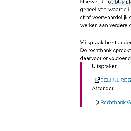
Hoewel de
rechtban
geheel voorwaardelij
straf voorwaardelijk 
werken aan verdere 
Vrijspraak bezit ande
De rechtbank spreekt
daarvoor onvoldoen
Uitspraken
ECLI:NL:RB
Afzender
Rechtbank G