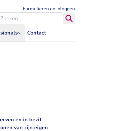
- U verlaat Rechtspraak.nl
Formulieren en inloggen
eken binnen de Rechtspraak
Zoeken
sionals
Contact
erven en in bezit
tonen van zijn eigen