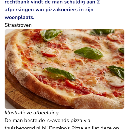
rechtbank vindt de man schuldig aan 2
afpersingen van pizzakoeriers in zijn
woonplaats.
Straatroven
Illustratieve afbeelding
De man bestelde ’s-avonds pizza via
thuisbezorgd.nl bij Domino’s Pizza en liet deze op