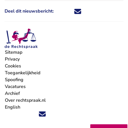
Deel dit nieuwsbericht:
Deel dit nieuwsbericht via X - U 
Deel dit nieuwsbericht via Fa
Deel dit nieuwsbericht via
Deel dit nieuwsbericht
Sitemap
Privacy
Cookies
Toegankelijkheid
Spoofing
Vacatures
- U verlaat Rechtspraak.nl
Archief
Over rechtspraak.nl
English
Volg ons op X (Twitter) - U verlaat Rechtspraak.nl
Volg ons op Facebook - U verlaat Rechtspraak.nl
Volg ons op Instagram - U verlaat Rechtspraak.nl
Volg ons op Youtube - U verlaat Rechtspraak.nl
Volg ons op LinkedIn - U verlaat Rechtspraak.n
'Blijf op de hoogte' nieuwsbrief - U verlaat