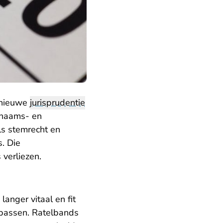
 nieuwe
jurisprudentie
r naams- en
als stemrecht en
s. Die
 verliezen.
anger vitaal en fit
 passen. Ratelbands