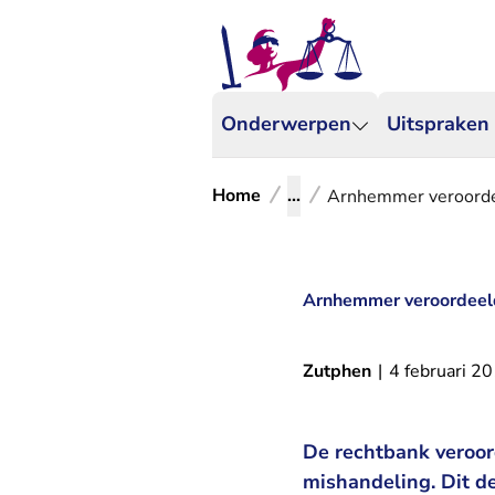
Onderwerpen
Uitspraken
Home
...
Arnhemmer veroordee
Arnhemmer veroordeeld
Zutphen
|
4 februari 2
De rechtbank veroor
mishandeling. Dit d