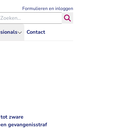
- U verlaat Rechtspraak.nl
Formulieren en inloggen
eken binnen de Rechtspraak
Zoeken
sionals
Contact
 tot zware
een gevangenisstraf