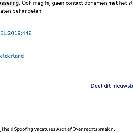
assering
. Ook mag hij geen contact opnemen met het sla
s laten behandelen.
- U verlaat Rechtspraak.nl
GEL:2019:448
elderland
Deel dit nieuwsb
jkheid
Spoofing
Vacatures
Archief
Over rechtspraak.nl
- U verlaat Rechtspraak.nl