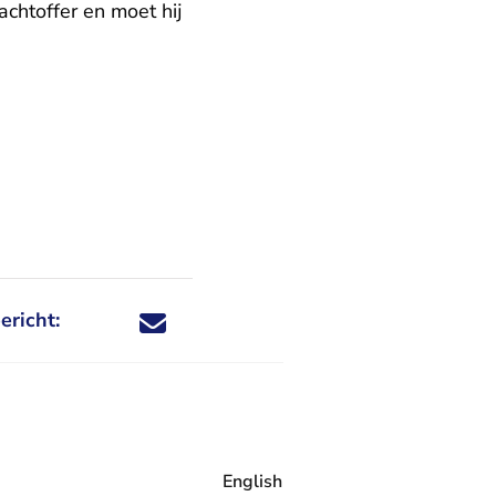
chtoffer en moet hij
ericht:
Deel dit nieuwsbericht via X - U verlaat Rechtspraa
Deel dit nieuwsbericht via Facebook - U verlaat
Deel dit nieuwsbericht via e-mail
Deel dit nieuwsbericht via LinkedIn - U v
English