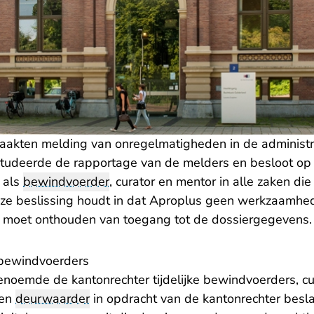
aakten melding van onregelmatigheden in de administr
tudeerde de rapportage van de melders en besloot op
 als
bewindvoerder
, curator en mentor in alle zaken die
eze beslissing houdt in dat Aproplus geen werkzaamh
ok moet onthouden van toegang tot de dossiergegevens.
 bewindvoerders
enoemde de kantonrechter tijdelijke bewindvoerders, c
een
deurwaarder
in opdracht van de kantonrechter besl