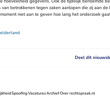
te hoeveelheid gegevens. Ook de tijdelijk benoemde b
s van betrokkenen tegen zaken aanlopen die zij aan de 
t moment niet aan te geven hoe lang het onderzoek gaa
elderland
Deel dit nieuwsb
jkheid
Spoofing
Vacatures
Archief
Over rechtspraak.nl
- U verlaat Rechtspraak.nl
 Rechtspraak.nl
t Rechtspraak.nl
rlaat Rechtspraak.nl
verlaat Rechtspraak.nl
 U verlaat Rechtspraak.nl
' nieuwsbrief - U verlaat Rechtspraak.nl