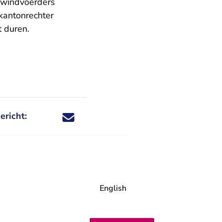
ewindvoerders
kantonrechter
t duren.
ericht:
Deel dit nieuwsbericht via X - U verlaat Rechtspraa
Deel dit nieuwsbericht via Facebook - U verlaat
Deel dit nieuwsbericht via e-mail
Deel dit nieuwsbericht via LinkedIn - U v
English