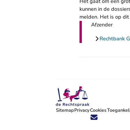
Het gaat om een gro
kunnen in de dossier
melden. Het is op di
Afzender
Rechtbank G
Sitemap
Privacy
Cookies
Toegankeli
Volg ons op X (Twitter) - U verlaat
Volg ons op Facebook - U verlaa
Volg ons op Instagram - U ve
Volg ons op Youtube - U 
Volg ons op LinkedIn -
'Blijf op de hoogte