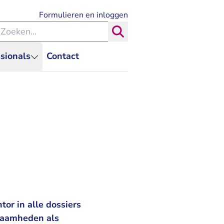
- U verlaat Rechtspraak.nl
Formulieren en inloggen
eken binnen de Rechtspraak
Zoeken
sionals
Contact
or in alle dossiers
kzaamheden als