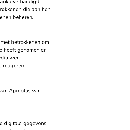
bank overhandigd.
trokkenen die aan hen
kenen beheren.
r met betrokkenen om
 ze heeft genomen en
edia werd
e reageren.
g van Aproplus van
e digitale gegevens.