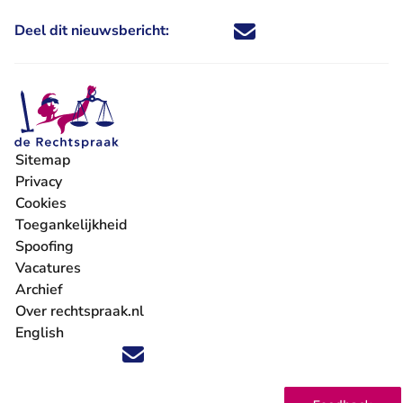
Deel dit nieuwsbericht:
Deel dit nieuwsbericht via X - U 
Deel dit nieuwsbericht via Fa
Deel dit nieuwsbericht via
Deel dit nieuwsbericht
Sitemap
Privacy
Cookies
Toegankelijkheid
Spoofing
Vacatures
- U verlaat Rechtspraak.nl
Archief
Over rechtspraak.nl
English
Volg ons op X (Twitter) - U verlaat Rechtspraak.nl
Volg ons op Facebook - U verlaat Rechtspraak.nl
Volg ons op Instagram - U verlaat Rechtspraak.nl
Volg ons op Youtube - U verlaat Rechtspraak.nl
Volg ons op LinkedIn - U verlaat Rechtspraak.n
'Blijf op de hoogte' nieuwsbrief - U verlaat