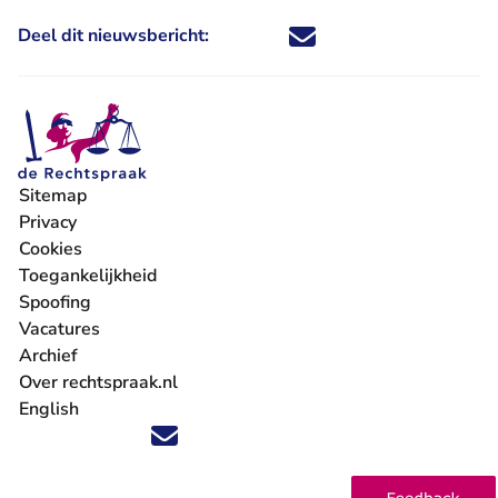
Deel dit nieuwsbericht:
Deel dit nieuwsbericht via X - U 
Deel dit nieuwsbericht via Fa
Deel dit nieuwsbericht via
Deel dit nieuwsbericht
Sitemap
Privacy
Cookies
Toegankelijkheid
Spoofing
Vacatures
- U verlaat Rechtspraak.nl
Archief
Over rechtspraak.nl
English
Volg ons op X (Twitter) - U verlaat Rechtspraak.nl
Volg ons op Facebook - U verlaat Rechtspraak.nl
Volg ons op Instagram - U verlaat Rechtspraak.nl
Volg ons op Youtube - U verlaat Rechtspraak.nl
Volg ons op LinkedIn - U verlaat Rechtspraak.n
'Blijf op de hoogte' nieuwsbrief - U verlaat