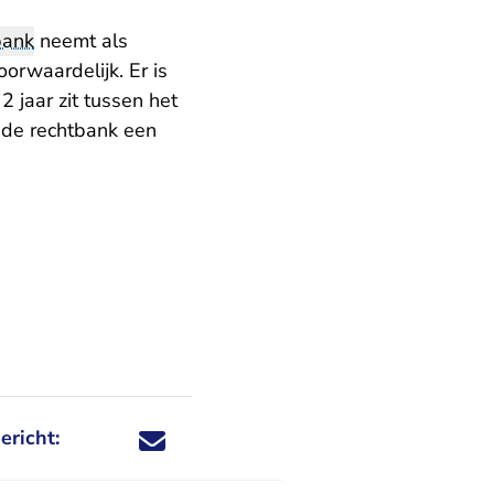
bank
neemt als
rwaardelijk. Er is
2 jaar zit tussen het
 de rechtbank een
ericht:
Deel dit nieuwsbericht via X - U verlaat Rechtspraa
Deel dit nieuwsbericht via Facebook - U verlaat
Deel dit nieuwsbericht via e-mail
Deel dit nieuwsbericht via LinkedIn - U v