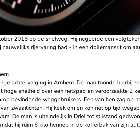
ober 2016 op de snelweg. Hij negeerde een volgteken 
j nauwelijks rijervaring had - in een dollemansrit om aan
nhem
ige achtervolging in Arnhem. De man toonde hierbij zee
et hoge snelheid over een fietspad en veroorzaakte 2 ke
arop bevindende weggebruikers. Een van hen zag op het
van zwaailichten. Hij keek om en kon net op tijd wegsp
am. De man is uiteindelijk in Driel tot stilstand gedwo
omdat hij ruim 6 kilo hennep in de kofferbak van zijn au