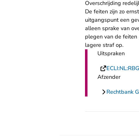
Overschrijding redelij
De feiten zijn zo ern
uitgangspunt een ge
alleen sprake van ove
plegen van de feiten
lagere straf op.
Uitspraken
ECLI:NL:RB
Afzender
Rechtbank G