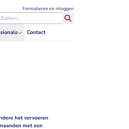
- U verlaat Rechtspraak.nl
Formulieren en inloggen
eken binnen de Rechtspraak
Zoeken
sionals
Contact
ndere het vervoeren
2 maanden met een