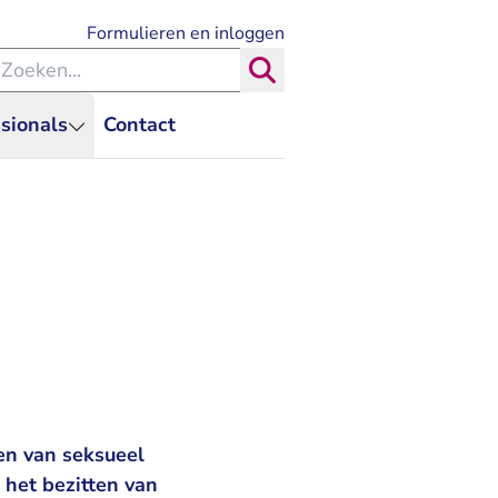
- U verlaat Rechtspraak.nl
Formulieren en inloggen
eken binnen de Rechtspraak
Zoeken
sionals
Contact
en van seksueel
 het bezitten van