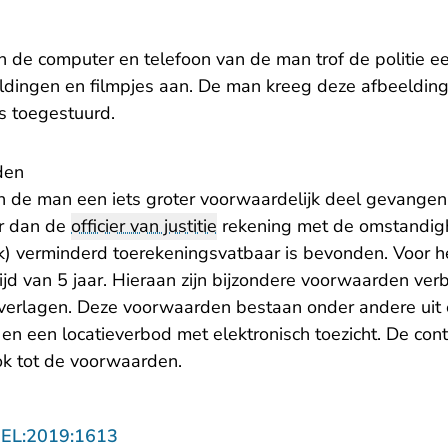
an de computer en telefoon van de man trof de politie 
ldingen en filmpjes aan. De man kreeg deze afbeelding
s toegestuurd.
den
n de man een iets groter voorwaardelijk deel gevangeni
r dan de
officier van justitie
rekening met de omstandig
k) verminderd toerekeningsvatbaar is bevonden. Voor h
ijd van 5 jaar. Hieraan zijn bijzondere voorwaarden ve
 verlagen. Deze voorwaarden bestaan onder andere uit
en een locatieverbod met elektronisch toezicht. De contr
k tot de voorwaarden.
- U verlaat Rechtspraak.nl
GEL:2019:1613