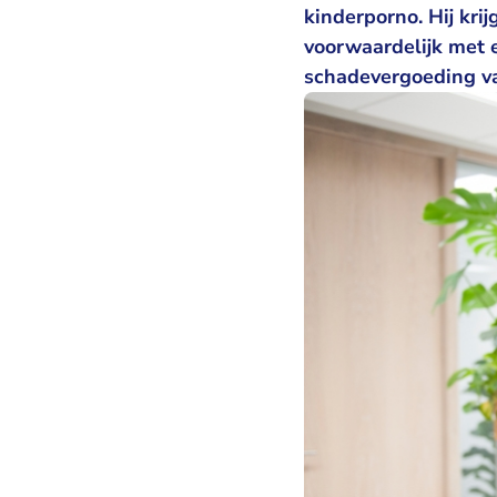
kinderporno. Hij kr
voorwaardelijk met 
schadevergoeding va