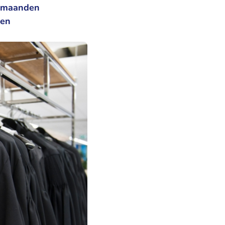
4 maanden
een