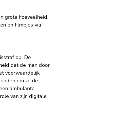
een grote hoeveelheid
en en filmpjes via
sstraf op. De
heid dat de man door
et voorwaardelijk
rbonden om zo de
 een ambulante
ole van zijn digitale