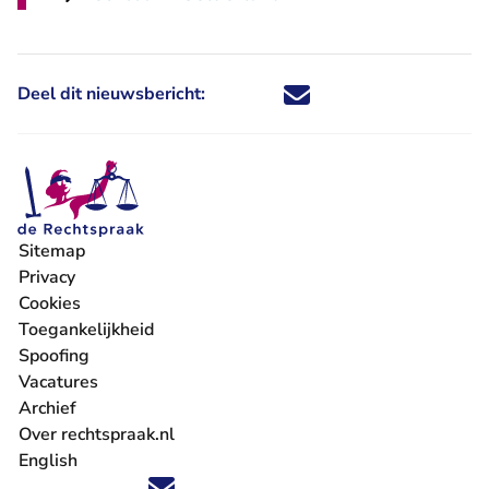
Deel dit nieuwsbericht:
Deel dit nieuwsbericht via X - U 
Deel dit nieuwsbericht via Fa
Deel dit nieuwsbericht via
Deel dit nieuwsbericht
Sitemap
Privacy
Cookies
Toegankelijkheid
Spoofing
Vacatures
- U verlaat Rechtspraak.nl
Archief
Over rechtspraak.nl
English
Volg ons op X (Twitter) - U verlaat Rechtspraak.nl
Volg ons op Facebook - U verlaat Rechtspraak.nl
Volg ons op Instagram - U verlaat Rechtspraak.nl
Volg ons op Youtube - U verlaat Rechtspraak.nl
Volg ons op LinkedIn - U verlaat Rechtspraak.n
'Blijf op de hoogte' nieuwsbrief - U verlaat