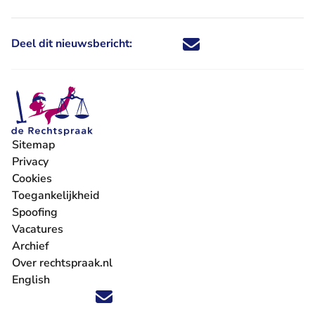
Deel dit nieuwsbericht:
Deel dit nieuwsbericht via X - U 
Deel dit nieuwsbericht via Fa
Deel dit nieuwsbericht via
Deel dit nieuwsbericht
Sitemap
Privacy
Cookies
Toegankelijkheid
Spoofing
Vacatures
- U verlaat Rechtspraak.nl
Archief
Over rechtspraak.nl
English
Volg ons op X (Twitter) - U verlaat Rechtspraak.nl
Volg ons op Facebook - U verlaat Rechtspraak.nl
Volg ons op Instagram - U verlaat Rechtspraak.nl
Volg ons op Youtube - U verlaat Rechtspraak.nl
Volg ons op LinkedIn - U verlaat Rechtspraak.n
'Blijf op de hoogte' nieuwsbrief - U verlaat