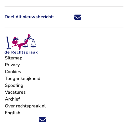
Deel dit nieuwsbericht:
Deel dit nieuwsbericht via X - U 
Deel dit nieuwsbericht via Fa
Deel dit nieuwsbericht via
Deel dit nieuwsbericht
Sitemap
Privacy
Cookies
Toegankelijkheid
Spoofing
Vacatures
- U verlaat Rechtspraak.nl
Archief
Over rechtspraak.nl
English
Volg ons op X (Twitter) - U verlaat Rechtspraak.nl
Volg ons op Facebook - U verlaat Rechtspraak.nl
Volg ons op Instagram - U verlaat Rechtspraak.nl
Volg ons op Youtube - U verlaat Rechtspraak.nl
Volg ons op LinkedIn - U verlaat Rechtspraak.n
'Blijf op de hoogte' nieuwsbrief - U verlaat