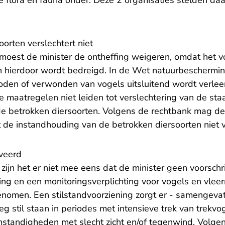
e flora en fauna onder. Deze 2 organisaties stelden d
orten verslechtert niet
oest de minister de ontheffing weigeren, omdat het v
n hierdoor wordt bedreigd. In de Wet natuurbeschermin
doden of verwonden van vogels uitsluitend wordt verlee
 maatregelen niet leiden tot verslechtering van de sta
e betrokken diersoorten. Volgens de rechtbank mag de 
 de instandhouding van de betrokken diersoorten niet v
veerd
jn het er niet mee eens dat de minister geen voorschri
ing en een monitoringsverplichting voor vogels en vlee
enomen. Een stilstandvoorziening zorgt er - samengevat
 stil staan in periodes met intensieve trek van trekvog
mstandigheden met slecht zicht en/of tegenwind. Volge