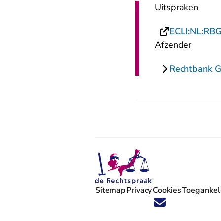
Uitspraken
ECLI:NL:RB
Afzender
Rechtbank G
Sitemap
Privacy
Cookies
Toegankeli
Volg ons op X (Twitter) - U verlaat
Volg ons op Facebook - U verlaa
Volg ons op Instagram - U ve
Volg ons op Youtube - U 
Volg ons op LinkedIn -
'Blijf op de hoogte