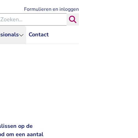
- U verlaat Rechtspraak.nl
Formulieren en inloggen
eken binnen de Rechtspraak
Zoeken
sionals
Contact
lissen op de
od om een aantal