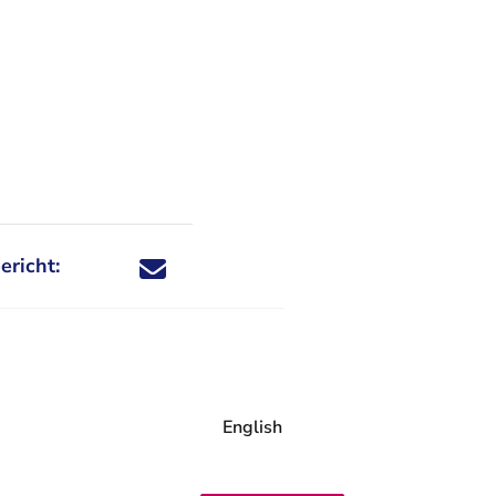
ericht:
Deel dit nieuwsbericht via X - U verlaat Rechtspraa
Deel dit nieuwsbericht via Facebook - U verlaat
Deel dit nieuwsbericht via e-mail
Deel dit nieuwsbericht via LinkedIn - U v
English