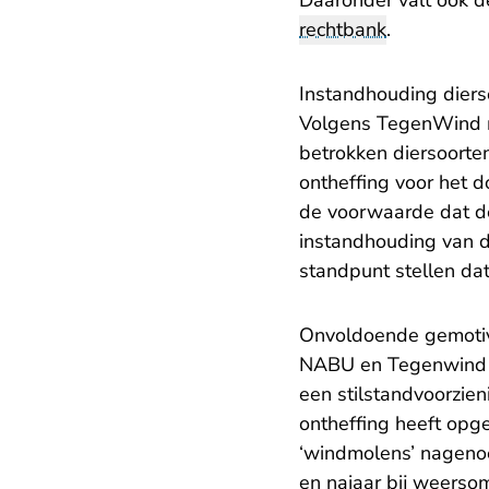
Daaronder valt ook d
rechtbank
.
Instandhouding dierso
Volgens TegenWind m
betrokken diersoorte
ontheffing voor het 
de voorwaarde dat de
instandhouding van d
standpunt stellen dat
Onvoldoende gemoti
NABU en Tegenwind zi
een stilstandvoorzien
ontheffing heeft opg
‘windmolens’ nagenoeg
en najaar bij weerso