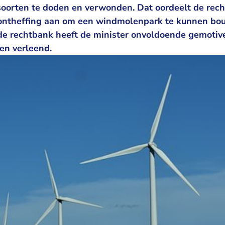
soorten te doden en verwonden. Dat oordeelt de rec
ontheffing aan om een windmolenpark te kunnen bou
de rechtbank heeft de minister onvoldoende gemoti
en verleend.