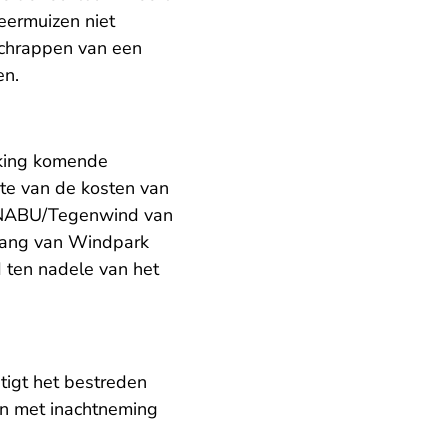
eermuizen niet
schrappen van een
en.
rking komende
te van de kosten van
n NABU/Tegenwind van
belang van Windpark
d ten nadele van het
igt het bestreden
en met inachtneming