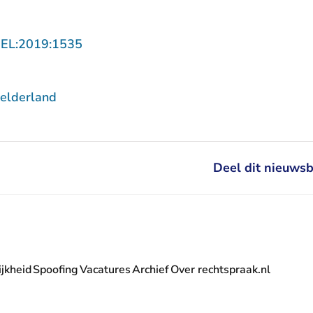
- U verlaat Rechtspraak.nl
GEL:2019:1535
elderland
Deel dit nieuwsb
jkheid
Spoofing
Vacatures
Archief
Over rechtspraak.nl
- U verlaat Rechtspraak.nl
 Rechtspraak.nl
t Rechtspraak.nl
rlaat Rechtspraak.nl
verlaat Rechtspraak.nl
 U verlaat Rechtspraak.nl
' nieuwsbrief - U verlaat Rechtspraak.nl