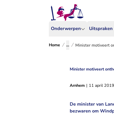
Onderwerpen
Uitspraken
Home
...
Minister motiveert 
Minister motiveert on
Arnhem
|
11 april 201
De minister van Lan
bezwaren om Windpar