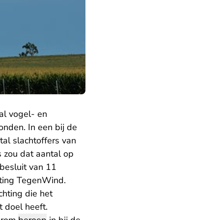
al vogel- en
nden. In een bij de
al slachtoffers van
s zou dat aantal op
besluit van 11
ting TegenWind.
hting die het
 doel heeft.