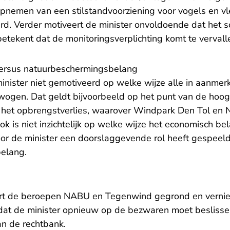
opnemen van een stilstandvoorziening voor vogels en vl
rd. Verder motiveert de minister onvoldoende dat het 
betekent dat de monitoringsverplichting komt te vervall
ersus natuurbeschermingsbelang
inister niet gemotiveerd op welke wijze alle in aanme
ogen. Dat geldt bijvoorbeeld op het punt van de hoog
 het opbrengstverlies, waarover Windpark Den Tol e
ok is niet inzichtelijk op welke wijze het economisch 
voor de minister een doorslaggevende rol heeft gespeel
elang.
art de beroepen NABU en Tegenwind gegrond en verniet
t dat de minister opnieuw op de bezwaren moet besliss
an de rechtbank.