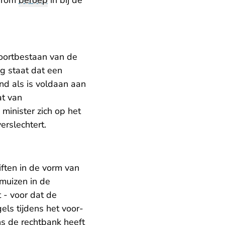
aarom
beroep
in bij de
oortbestaan van de
g staat dat een
nd als is voldaan aan
at van
minister zich op het
erslechtert.
ften in de vorm van
rmuizen in de
 - voor dat de
els tijdens het voor-
ns de rechtbank heeft