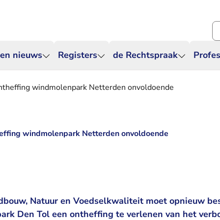
Zo
 en nieuws
Registers
de Rechtspraak
Profes
ontheffing windmolenpark Netterden onvoldoende
theffing windmolenpark Netterden onvoldoende
9
dbouw, Natuur en Voedselkwaliteit moet opnieuw bes
k Den Tol een ontheffing te verlenen van het verb