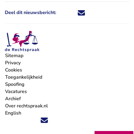
Deel dit nieuwsbericht:
Deel dit nieuwsbericht via X - U 
Deel dit nieuwsbericht via Fa
Deel dit nieuwsbericht via
Deel dit nieuwsbericht
Sitemap
Privacy
Cookies
Toegankelijkheid
Spoofing
Vacatures
- U verlaat Rechtspraak.nl
Archief
Over rechtspraak.nl
English
Volg ons op X (Twitter) - U verlaat Rechtspraak.nl
Volg ons op Facebook - U verlaat Rechtspraak.nl
Volg ons op Instagram - U verlaat Rechtspraak.nl
Volg ons op Youtube - U verlaat Rechtspraak.nl
Volg ons op LinkedIn - U verlaat Rechtspraak.n
'Blijf op de hoogte' nieuwsbrief - U verlaat