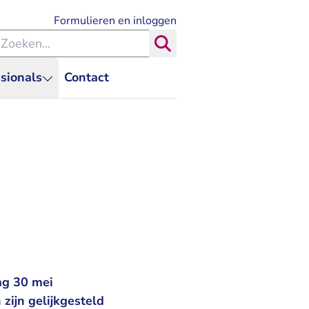
- U verlaat Rechtspraak.nl
Formulieren en inloggen
eken binnen de Rechtspraak
Zoeken
sionals
Contact
ag 30 mei
zijn gelijkgesteld