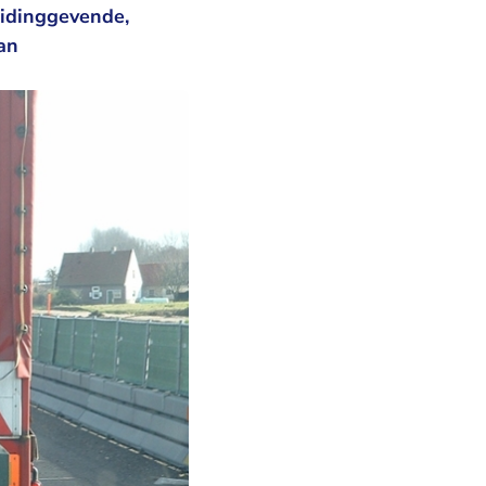
eidinggevende,
an