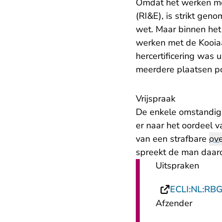
Omdat het werken met
(RI&E), is strikt ge
wet. Maar binnen het
werken met de Kooiaa
hercertificering was 
meerdere plaatsen p
Vrijspraak
De enkele omstandigh
er naar het oordeel 
van een strafbare
ove
spreekt de man daaro
Uitspraken
ECLI:NL:RB
Afzender