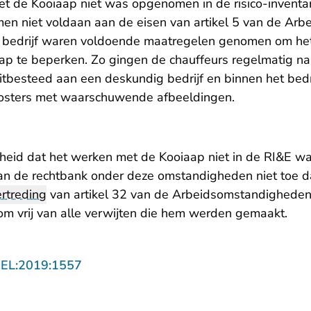
 de Kooiaap niet was opgenomen in de risico-inventari
nomen niet voldaan aan de eisen van artikel 5 van de A
 bedrijf waren voldoende maatregelen genomen om het 
p te beperken. Zo gingen de chauffeurs regelmatig na
uitbesteed aan een deskundig bedrijf en binnen het bedr
osters met waarschuwende afbeeldingen.
eid dat het werken met de Kooiaap niet in de RI&E w
van de rechtbank onder deze omstandigheden niet toe d
rtreding
van artikel 32 van de Arbeidsomstandigheden
m vrij van alle verwijten die hem werden gemaakt.
- U verlaat Rechtspraak.nl
GEL:2019:1557