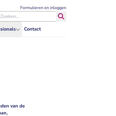
- U verlaat Rechtspraak.nl
Formulieren en inloggen
eken binnen de Rechtspraak
Zoeken
sionals
Contact
eden van de
man,