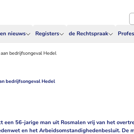
Zo
 en nieuws
Registers
de Rechtspraak
Profes
d aan bedrijfsongeval Hedel
aan bedrijfsongeval Hedel
t een 56-jarige man uit Rosmalen vrij van het overtr
denwet en het Arbeidsomstandighedenbesluit. De 