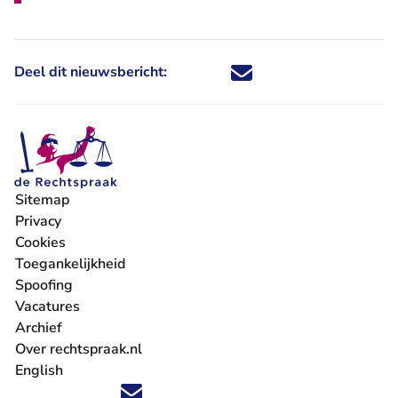
Deel dit nieuwsbericht:
Deel dit nieuwsbericht via X - U 
Deel dit nieuwsbericht via Fa
Deel dit nieuwsbericht via
Deel dit nieuwsbericht
Sitemap
Privacy
Cookies
Toegankelijkheid
Spoofing
Vacatures
- U verlaat Rechtspraak.nl
Archief
Over rechtspraak.nl
English
Volg ons op X (Twitter) - U verlaat Rechtspraak.nl
Volg ons op Facebook - U verlaat Rechtspraak.nl
Volg ons op Instagram - U verlaat Rechtspraak.nl
Volg ons op Youtube - U verlaat Rechtspraak.nl
Volg ons op LinkedIn - U verlaat Rechtspraak.n
'Blijf op de hoogte' nieuwsbrief - U verlaat