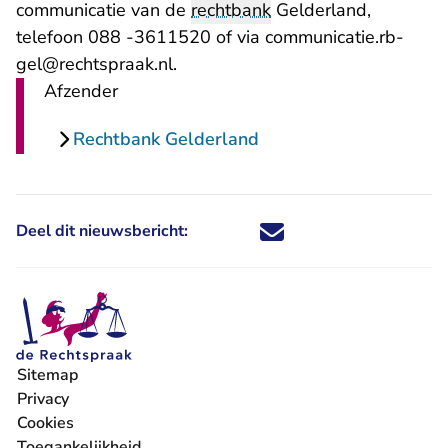
communicatie van de
rechtbank
Gelderland,
telefoon 088 -3611520 of via
communicatie.rb-
- U verlaat Rechtspraak.nl
gel@rechtspraak.nl
.
Afzender
Rechtbank Gelderland
Deel dit nieuwsbericht:
Deel dit nieuwsbericht via X - U 
Deel dit nieuwsbericht via Fa
Deel dit nieuwsbericht via
Deel dit nieuwsbericht
Sitemap
Privacy
Cookies
Toegankelijkheid