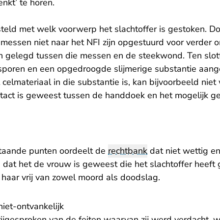
denkt’ te horen.
steld met welk voorwerp het slachtoffer is gestoken. D
messen niet naar het NFI zijn opgestuurd voor verder 
n gelegd tussen die messen en de steekwond. Ten slotte
poren en een opgedroogde slijmerige substantie aange
 celmateriaal in die substantie is, kan bijvoorbeeld nie
ontact is geweest tussen de handdoek en het mogelijk 
taande punten oordeelt de
rechtbank
dat niet wettig e
at het de vrouw is geweest die het slachtoffer heeft
 haar vrij van zowel moord als doodslag.
iet-ontvankelijk
ijgesproken van de feiten waarvan zij werd verdacht, w