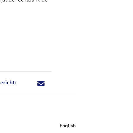
ericht:
Deel dit nieuwsbericht via X - U verlaat Rechtspraa
Deel dit nieuwsbericht via Facebook - U verlaat
Deel dit nieuwsbericht via e-mail
Deel dit nieuwsbericht via LinkedIn - U v
English