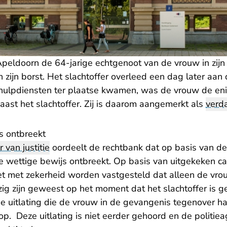
Apeldoorn de 64-jarige echtgenoot van de vrouw in zijn
 zijn borst. Het slachtoffer overleed een dag later aa
hulpdiensten ter plaatse kwamen, was de vrouw de en
ast het slachtoffer. Zij is daarom aangemerkt als
verd
s ontbreekt
er van justitie
oordeelt de rechtbank dat op basis van d
ste wettige bewijs ontbreekt. Op basis van uitgekeken 
et met zekerheid worden vastgesteld dat alleen de vrou
ig zijn geweest op het moment dat het slachtoffer is g
rde uitlating die de vrouw in de gevangenis tegenover 
p. Deze uitlating is niet eerder gehoord en de politi