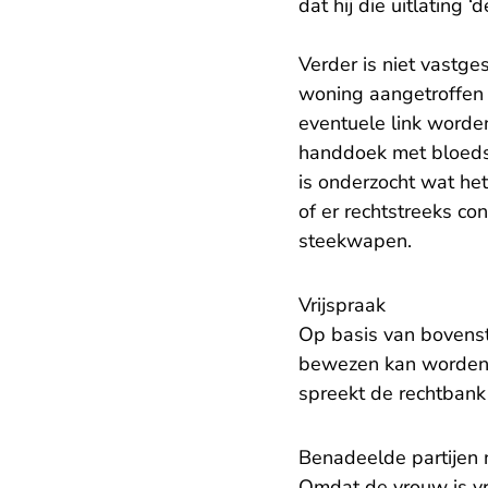
dat hij die uitlating ‘
Verder is niet vastge
woning aangetroffen 
eventuele link worde
handdoek met bloeds
is onderzocht wat het
of er rechtstreeks c
steekwapen.
Vrijspraak
Op basis van bovens
bewezen kan worden d
spreekt de rechtbank
Benadeelde partijen n
Omdat de vrouw is vr