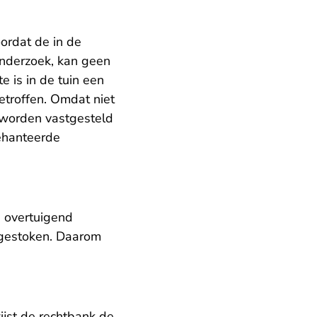
oordat de in de
onderzoek, kan geen
 is in de tuin een
troffen. Omdat niet
t worden vastgesteld
gehanteerde
n overtuigend
 gestoken. Daarom
ijst de rechtbank de