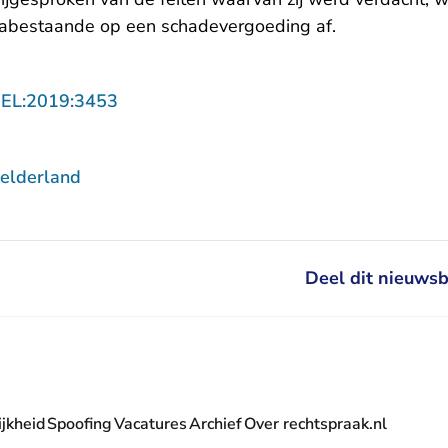
nabestaande op een schadevergoeding af.
- U verlaat Rechtspraak.nl
GEL:2019:3453
elderland
Deel dit nieuwsb
jkheid
Spoofing
Vacatures
Archief
Over rechtspraak.nl
- U verlaat Rechtspraak.nl
 Rechtspraak.nl
t Rechtspraak.nl
rlaat Rechtspraak.nl
verlaat Rechtspraak.nl
 U verlaat Rechtspraak.nl
' nieuwsbrief - U verlaat Rechtspraak.nl