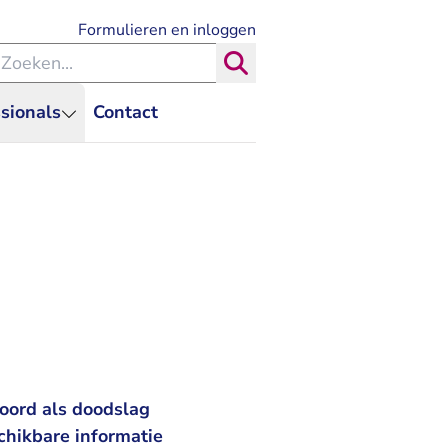
- U verlaat Rechtspraak.nl
Formulieren en inloggen
eken binnen de Rechtspraak
Zoeken
sionals
Contact
moord als doodslag
chikbare informatie