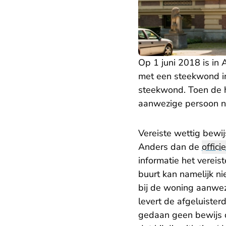
Op 1 juni 2018 is in 
met een steekwond in
steekwond. Toen de 
aanwezige persoon na
Vereiste wettig bewij
Anders dan de
offici
informatie het verei
buurt kan namelijk ni
bij de woning aanwez
levert de afgeluiste
gedaan geen bewijs o