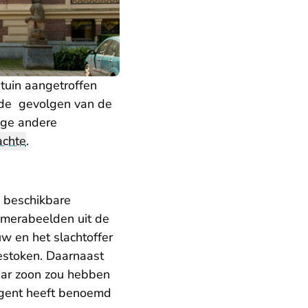
 tuin aangetroffen
n de gevolgen van de
ige andere
achte
.
e beschikbare
camerabeelden uit de
w en het slachtoffer
estoken. Daarnaast
haar zoon zou hebben
eagent heeft benoemd