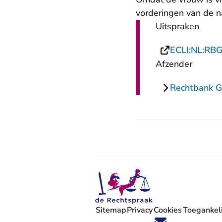
vorderingen van de 
Uitspraken
ECLI:NL:RB
Afzender
Rechtbank G
Sitemap
Privacy
Cookies
Toegankeli
Volg ons op X (Twitter) - U verlaat
Volg ons op Facebook - U verlaa
Volg ons op Instagram - U ve
Volg ons op Youtube - U 
Volg ons op LinkedIn -
'Blijf op de hoogte