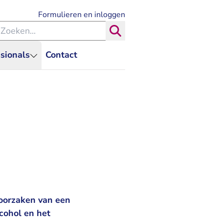
- U verlaat Rechtspraak.nl
Formulieren en inloggen
eken binnen de Rechtspraak
Zoeken
sionals
Contact
roorzaken van een
cohol en het