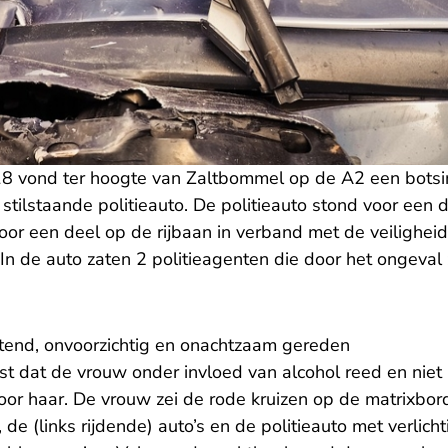
 vond ter hoogte van Zaltbommel op de A2 een botsin
tilstaande politieauto. De politieauto stond voor een 
oor een deel op de rijbaan in verband met de veilighei
n de auto zaten 2 politieagenten die door het ongeval 
tend, onvoorzichtig en onachtzaam gereden
st dat de vrouw onder invloed van alcohol reed en niet i
oor haar. De vrouw zei de rode kruizen op de matrixbor
de (links rijdende) auto’s en de politieauto met verlic