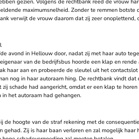
 hebben gezien. Volgens de rechtbank reed de vrouw ha
geldende maximumsnelheid. Zonder te remmen botste 
bank verwijt de vrouw daarom dat zij zeer onoplettend, 
l
de avond in Hellouw door, nadat zij met haar auto tege
igenaar van de bedrijfsbus hoorde een klap en rende 
ak haar aan en probeerde de sleutel uit het contactslot
man nog in haar autoraam hing. De rechtbank vindt dat 
zij schade had aangericht, omdat er een klap te hore
 in het autoraam had gehangen.
ij de hoogte van de straf rekening met de consequentie
gehad. Zij is haar baan verloren en zal mogelijk haar 
een hoge schadevergoeding zal moeten betalen.