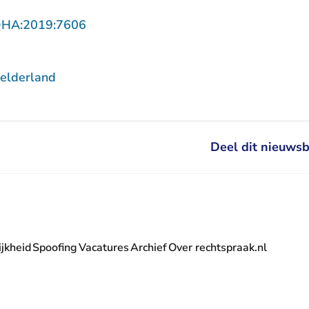
- U verlaat Rechtspraak.nl
DHA:2019:7606
elderland
Deel dit nieuwsb
jkheid
Spoofing
Vacatures
Archief
Over rechtspraak.nl
- U verlaat Rechtspraak.nl
 Rechtspraak.nl
t Rechtspraak.nl
rlaat Rechtspraak.nl
verlaat Rechtspraak.nl
 U verlaat Rechtspraak.nl
' nieuwsbrief - U verlaat Rechtspraak.nl