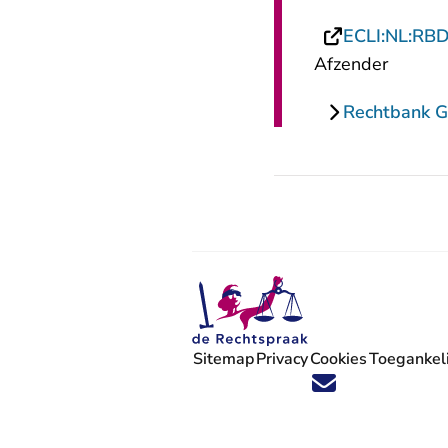
ECLI:NL:RB
Afzender
Rechtbank G
Sitemap
Privacy
Cookies
Toegankeli
Volg ons op X (Twitter) - U verlaat
Volg ons op Facebook - U verlaa
Volg ons op Instagram - U ve
Volg ons op Youtube - U 
Volg ons op LinkedIn -
'Blijf op de hoogte