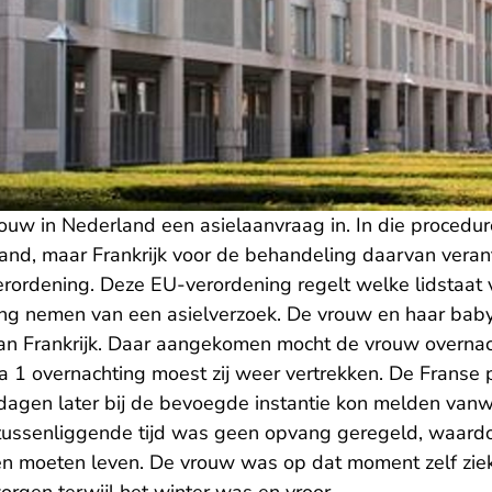
ouw in Nederland een asielaanvraag in. In die procedur
and, maar Frankrijk voor de behandeling daarvan verant
ordening. Deze EU-verordening regelt welke lidstaat v
ing nemen van een asielverzoek. De vrouw en haar bab
an Frankrijk. Daar aangekomen mocht de vrouw overna
a 1 overnachting moest zij weer vertrekken. De Franse p
3 dagen later bij de bevoegde instantie kon melden van
 tussenliggende tijd was geen opvang geregeld, waard
n moeten leven. De vrouw was op dat moment zelf ziek