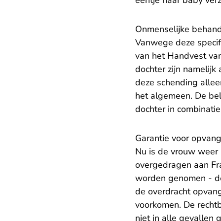
eentje haar baby verz
Onmenselijke behand
Vanwege deze specif
van het Handvest va
dochter zijn namelij
deze schending alleen 
het algemeen. De bel
dochter in combinati
Garantie voor opvan
Nu is de vrouw weer 
overgedragen aan Fran
worden genomen - de 
de overdracht opvang 
voorkomen. De rechtb
niet in alle gevallen