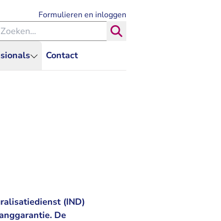
- U verlaat Rechtspraak.nl
Formulieren en inloggen
eken binnen de Rechtspraak
Zoeken
sionals
Contact
alisatiedienst (IND)
vanggarantie. De