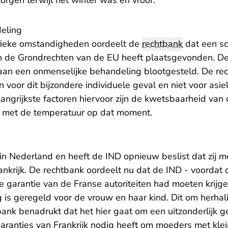
orgen terwijl het winter was en vroor.
eling
ieke omstandigheden oordeelt de
rechtbank
dat een sc
n de Grondrechten van de EU heeft plaatsgevonden. D
k aan een onmenselijke behandeling blootgesteld. De re
voor dit bijzondere individuele geval en niet voor asiel
angrijkste factoren hiervoor zijn de kwetsbaarheid van
e met de temperatuur op dat moment.
g
in Nederland en heeft de IND opnieuw beslist dat zij m
krijk. De rechtbank oordeelt nu dat de IND - voordat d
garantie van de Franse autoriteiten had moeten krijgen
is geregeld voor de vrouw en haar kind. Dit om herhali
ank benadrukt dat het hier gaat om een uitzonderlijk g
 garanties van Frankrijk nodig heeft om moeders met kle