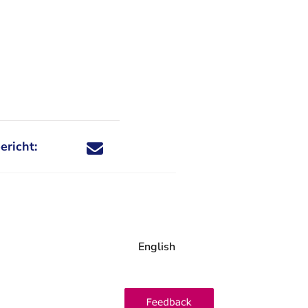
ericht:
Deel dit nieuwsbericht via X - U verlaat Rechtspraa
Deel dit nieuwsbericht via Facebook - U verlaat
Deel dit nieuwsbericht via e-mail
Deel dit nieuwsbericht via LinkedIn - U v
English