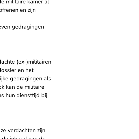
e militaire kamer al
offenen en zijn
reven gedragingen
achte (ex-)militairen
dossier en het
lijke gedragingen als
 kan de militaire
 hun diensttijd bij
eze verdachten zijn
n de inhoud van de