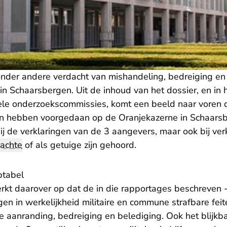
er andere verdacht van mishandeling, bedreiging en m
n Schaarsbergen. Uit de inhoud van het dossier, en in 
le onderzoekscommissies, komt een beeld naar voren d
n hebben voorgedaan op de Oranjekazerne in Schaarsb
 bij de verklaringen van de 3 aangevers, maar ook bij ve
achte
of als getuige zijn gehoord.
ptabel
kt daarover op dat de in die rapportages beschreven -
n in werkelijkheid militaire en commune strafbare feite
re aanranding, bedreiging en belediging. Ook het blijkb