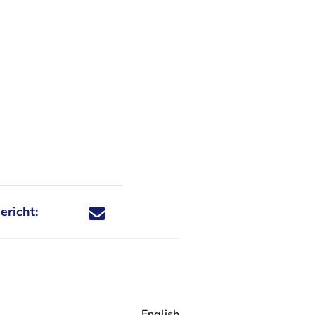
ericht:
Deel dit nieuwsbericht via X - U verlaat Rechtspraa
Deel dit nieuwsbericht via Facebook - U verlaat
Deel dit nieuwsbericht via e-mail
Deel dit nieuwsbericht via LinkedIn - U v
English