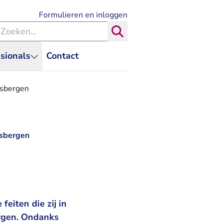
- U verlaat Rechtspraak.nl
Formulieren en inloggen
eken binnen de Rechtspraak
Zoeken
sionals
Contact
arsbergen
rsbergen
feiten die zij in
rgen. Ondanks