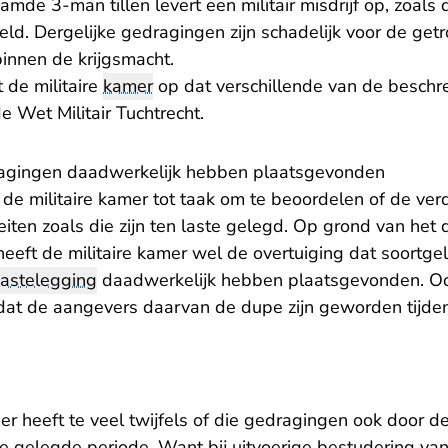
e 3-man tillen levert een militair misdrijf op, zoals d
ld. Dergelijke gedragingen zijn schadelijk voor de getr
innen de krijgsmacht.
 de militaire
kamer
op dat verschillende van de besch
de Wet Militair Tuchtrecht.
ragingen daadwerkelijk hebben plaatsgevonden
t de militaire kamer tot taak om te beoordelen of de verd
feiten zoals die zijn ten laste gelegd. Op grond van het 
heeft de militaire kamer wel de overtuiging dat soortge
lastelegging
daadwerkelijk hebben plaatsgevonden. Ook
 dat de aangevers daarvan de dupe zijn geworden tijdens
er heeft te veel twijfels of die gedragingen ook door d
te gelegde periode. Want bij uitvoerige bestudering va