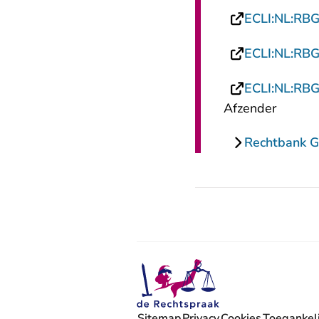
ECLI:NL:RB
ECLI:NL:RB
ECLI:NL:RB
Afzender
Rechtbank G
Sitemap
Privacy
Cookies
Toegankeli