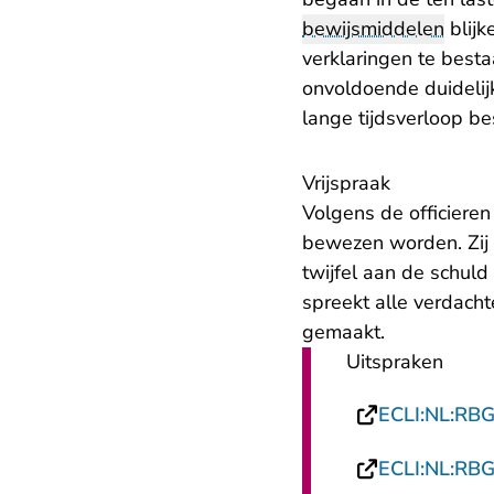
bewijsmiddelen
blijk
verklaringen te besta
onvoldoende duidelij
lange tijdsverloop be
Vrijspraak
Volgens de officiere
bewezen worden. Zij e
twijfel aan de schuld
spreekt alle verdacht
gemaakt.
Uitspraken
ECLI:NL:RB
ECLI:NL:RB