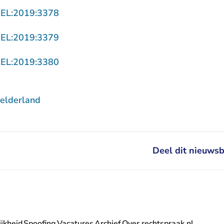
- U verlaat Rechtspraak.nl
GEL:2019:3378
- U verlaat Rechtspraak.nl
GEL:2019:3379
- U verlaat Rechtspraak.nl
GEL:2019:3380
elderland
Deel dit nieuwsb
jkheid
Spoofing
Vacatures
Archief
Over rechtspraak.nl