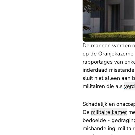
De mannen werden ond
op de Oranjekazerne i
rapportages van enke
inderdaad misstande
sluit niet alleen aan
militairen die als
verd
Schadelijk en onacce
De
militaire kamer
mer
bedoelde - gedraginge
mishandeling, militai