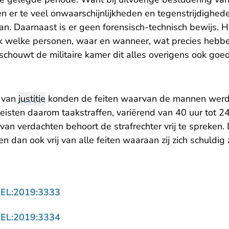
en er te veel onwaarschijnlijkheden en tegenstrijdighede
an. Daarnaast is er geen forensisch-technisch bewijs. He
k welke personen, waar en wanneer, wat precies hebb
schouwt de militaire kamer dit alles overigens ook goed
n van
justitie
konden de feiten waarvan de mannen werd
isten daarom taakstraffen, variërend van 40 uur tot 24
 van verdachten behoort de strafrechter vrij te spreken. 
en dan ook vrij van alle feiten waaraan zij zich schuld
- U verlaat Rechtspraak.nl
GEL:2019:3333
- U verlaat Rechtspraak.nl
GEL:2019:3334