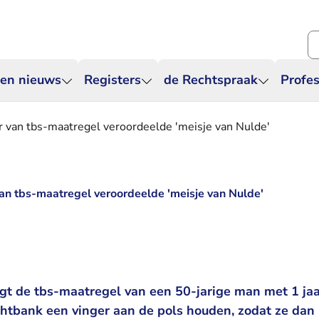
Zo
 en nieuws
Registers
de Rechtspraak
Profes
r van tbs-maatregel veroordeelde 'meisje van Nulde'
van tbs-maatregel veroordeelde 'meisje van Nulde'
gt de tbs-maatregel van een 50-jarige man met 1 jaa
echtbank een vinger aan de pols houden, zodat ze da