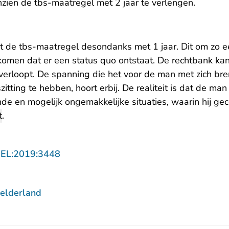
nzien de tbs-maatregel met 2 jaar te verlengen.
t de tbs-maatregel desondanks met 1 jaar. Dit om zo e
komen dat er een status quo ontstaat. De rechtbank k
 verloopt. De spanning die het voor de man met zich br
itting te hebben, hoort erbij. De realiteit is dat de ma
 en mogelijk ongemakkelijke situaties, waarin hij ge
t
.
- U verlaat Rechtspraak.nl
GEL:2019:3448
elderland