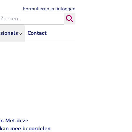
- U verlaat Rechtspraak.nl
Formulieren en inloggen
eken binnen de Rechtspraak
Zoeken
sionals
Contact
r. Met deze
n kan mee beoordelen