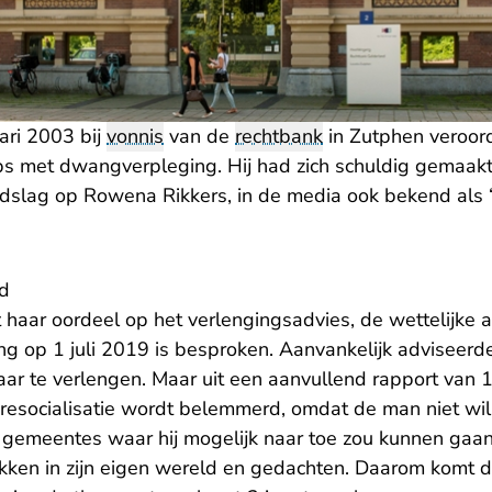
ari 2003 bij
vonnis
van de
rechtbank
in Zutphen veroord
bs met dwangverpleging. Hij had zich schuldig gemaakt
slag op Rowena Rikkers, in de media ook bekend als ‘
d
 haar oordeel op het verlengingsadvies, de wettelijke
ting op 1 juli 2019 is besproken. Aanvankelijk adviseerd
aar te verlengen. Maar uit een aanvullend rapport van 11
resocialisatie wordt belemmerd, omdat de man niet wil
emeentes waar hij mogelijk naar toe zou kunnen gaan.
ekken in zijn eigen wereld en gedachten. Daarom komt de