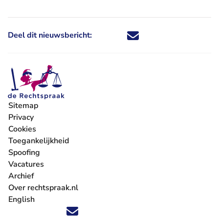
Deel dit nieuwsbericht:
Deel dit nieuwsbericht via X - U 
Deel dit nieuwsbericht via Fa
Deel dit nieuwsbericht via
Deel dit nieuwsbericht
Sitemap
Privacy
Cookies
Toegankelijkheid
Spoofing
Vacatures
- U verlaat Rechtspraak.nl
Archief
Over rechtspraak.nl
English
Volg ons op X (Twitter) - U verlaat Rechtspraak.nl
Volg ons op Facebook - U verlaat Rechtspraak.nl
Volg ons op Instagram - U verlaat Rechtspraak.nl
Volg ons op Youtube - U verlaat Rechtspraak.nl
Volg ons op LinkedIn - U verlaat Rechtspraak.n
'Blijf op de hoogte' nieuwsbrief - U verlaat