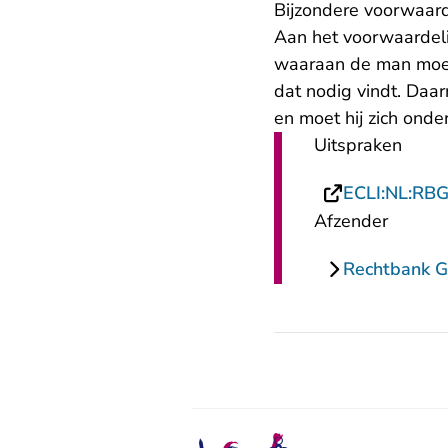
Bijzondere voorwaar
Aan het voorwaardeli
waaraan de man moet 
dat nodig vindt. Daa
en moet hij zich onde
Uitspraken
ECLI:NL:RB
Afzender
Rechtbank G