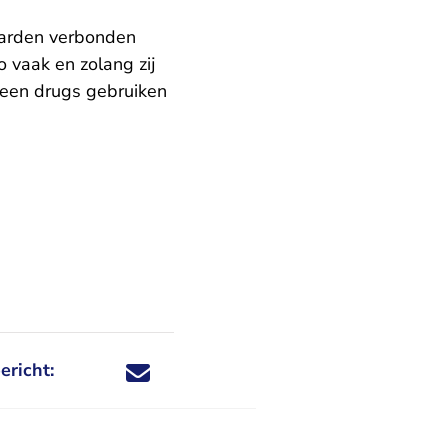
waarden verbonden
o vaak en zolang zij
geen drugs gebruiken
ericht:
Deel dit nieuwsbericht via X - U verlaat Rechtspraa
Deel dit nieuwsbericht via Facebook - U verlaat
Deel dit nieuwsbericht via e-mail
Deel dit nieuwsbericht via LinkedIn - U v