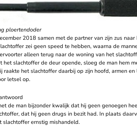
ing ploertendoder
cember 2018 samen met de partner van zijn zus naar h
slachtoffer zei geen speed te hebben, waarna de mann
rvoorter alleen terug naar de woning van het slachtof
t het slachtoffer de deur opende, sloeg de man hem m
j raakte het slachtoffer daarbij op zijn hoofd, armen en
oor letsel op.
antwoord
et de man bijzonder kwalijk dat hij geen genoegen he
htoffer, dat hij geen drugs in bezit had. In plaats daar
t slachtoffer ernstig mishandeld.