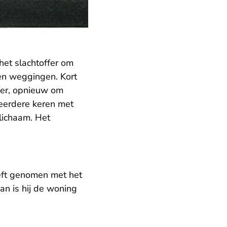
et slachtoffer om
en weggingen. Kort
fer, opnieuw om
eerdere keren met
 lichaam. Het
eft genomen met het
van is hij de woning