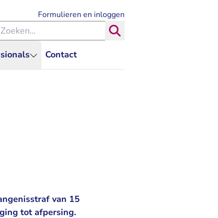
- U verlaat Rechtspraak.nl
Formulieren en inloggen
eken binnen de Rechtspraak
Zoeken
sionals
Contact
angenisstraf van 15
ing tot afpersing.