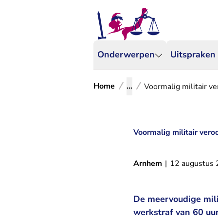
Onderwerpen
Uitspraken
Home
...
Voormalig militair v
Voormalig militair ver
Arnhem
|
12 augustus
De meervoudige milit
werkstraf van 60 uu