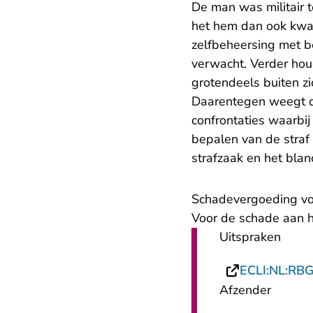
De man was militair 
het hem dan ook kwalij
zelfbeheersing met b
verwacht. Verder hou
grotendeels buiten zi
Daarentegen weegt de
confrontaties waarbi
bepalen van de straf 
strafzaak en het bla
Schadevergoeding vo
Voor de schade aan h
Uitspraken
ECLI:NL:RB
Afzender