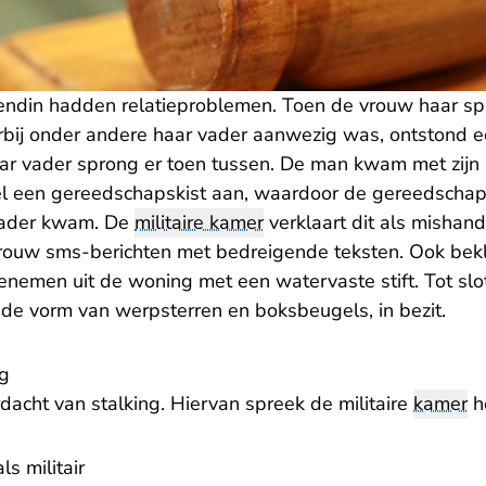
iendin hadden relatieproblemen. Toen de vrouw haar sp
rbij onder andere haar vader aanwezig was, ontstond ee
ar vader sprong er toen tussen. De man kwam met zijn
l een gereedschapskist aan, waardoor de gereedschap
ader kwam. De
militaire kamer
verklaart dit als mishan
ouw sms-berichten met bedreigende teksten. Ook bekl
nemen uit de woning met een watervaste stift. Tot sl
de vorm van werpsterren en boksbeugels, in bezit.
ng
acht van stalking. Hiervan spreek de militaire
kamer
he
s militair