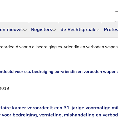
Zo
 en nieuws
Registers
de Rechtspraak
Profes
eroordeeld voor o.a. bedreiging ex-vriendin en verboden wapen
oordeeld voor o.a. bedreiging ex-vriendin en verboden wapen
 2019
aire kamer veroordeelt een 31-jarige voormalige mili
r voor bedreiging, vernieling, mishandeling en verbo