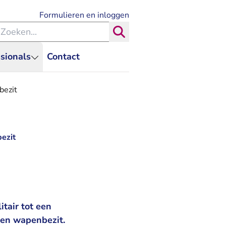
- U verlaat Rechtspraak.nl
Formulieren en inloggen
eken binnen de Rechtspraak
Zoeken
sionals
Contact
bezit
bezit
tair tot een
den wapenbezit.