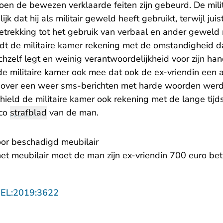
toen de bewezen verklaarde feiten zijn gebeurd. De mil
k dat hij als militair geweld heeft gebruikt, terwijl juist
etrekking tot het gebruik van verbaal en ander gewel
dt de militaire kamer rekening met de omstandigheid 
chzelf legt en weinig verantwoordelijkheid voor zijn han
 militaire kamer ook mee dat ook de ex-vriendin een a
j over een weer sms-berichten met harde woorden werde
hield de militaire kamer ook rekening met de lange tij
nco
strafblad
van de man.
or beschadigd meubilair
et meubilair moet de man zijn ex-vriendin 700 euro bet
- U verlaat Rechtspraak.nl
GEL:2019:3622