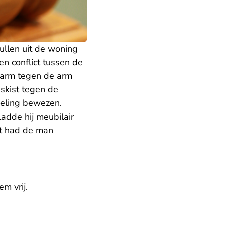
ullen uit de woning
n conflict tussen de
 arm tegen de arm
skist tegen de
deling bewezen.
adde hij meubilair
ot had de man
m vrij.