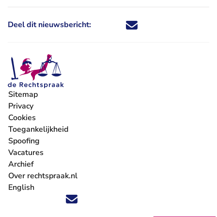
Deel dit nieuwsbericht:
Deel dit nieuwsbericht via X - U 
Deel dit nieuwsbericht via Fa
Deel dit nieuwsbericht via
Deel dit nieuwsbericht
Sitemap
Privacy
Cookies
Toegankelijkheid
Spoofing
Vacatures
- U verlaat Rechtspraak.nl
Archief
Over rechtspraak.nl
English
Volg ons op X (Twitter) - U verlaat Rechtspraak.nl
Volg ons op Facebook - U verlaat Rechtspraak.nl
Volg ons op Instagram - U verlaat Rechtspraak.nl
Volg ons op Youtube - U verlaat Rechtspraak.nl
Volg ons op LinkedIn - U verlaat Rechtspraak.n
'Blijf op de hoogte' nieuwsbrief - U verlaat