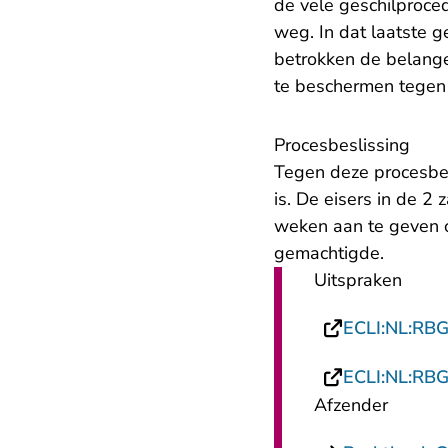
de vele geschilproced
weg. In dat laatste g
betrokken de belange
te beschermen tegen 
Procesbeslissing
Tegen deze procesbe
is. De eisers in de 
weken aan te geven o
gemachtigde.
Uitspraken
ECLI:NL:RB
ECLI:NL:RB
Afzender