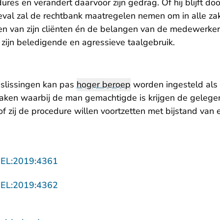
ures en verandert daarvoor zijn gedrag. Of hij blijft d
eval zal de rechtbank maatregelen nemen om in alle zake
n van zijn cliënten én de belangen van de medewerker
zijn beledigende en agressieve taalgebruik.
slissingen kan pas
hoger beroep
worden ingesteld als 
2 zaken waarbij de man gemachtigde is krijgen de geleg
f zij de procedure willen voortzetten met bijstand van
- U verlaat Rechtspraak.nl
GEL:2019:4361
- U verlaat Rechtspraak.nl
GEL:2019:4362