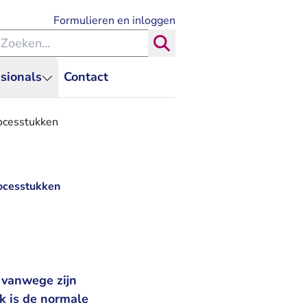
- U verlaat Rechtspraak.nl
Formulieren en inloggen
eken binnen de Rechtspraak
Zoeken
sionals
Contact
ocesstukken
ocesstukken
 vanwege zijn
k is de normale