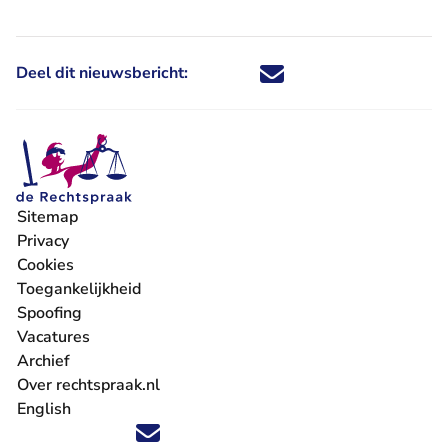
Deel dit nieuwsbericht:
Deel dit nieuwsbericht via X - U 
Deel dit nieuwsbericht via Fa
Deel dit nieuwsbericht via
Deel dit nieuwsbericht
Sitemap
Privacy
Cookies
Toegankelijkheid
Spoofing
Vacatures
- U verlaat Rechtspraak.nl
Archief
Over rechtspraak.nl
English
Volg ons op X (Twitter) - U verlaat Rechtspraak.nl
Volg ons op Facebook - U verlaat Rechtspraak.nl
Volg ons op Instagram - U verlaat Rechtspraak.nl
Volg ons op Youtube - U verlaat Rechtspraak.nl
Volg ons op LinkedIn - U verlaat Rechtspraak.n
'Blijf op de hoogte' nieuwsbrief - U verlaat