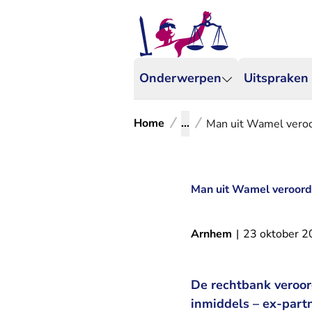
Onderwerpen
Uitspraken
Home
...
Man uit Wamel veroo
Man uit Wamel veroorde
Arnhem
|
23 oktober 
De rechtbank veroor
inmiddels – ex-part