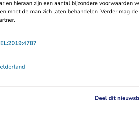
ar en hieraan zijn een aantal bijzondere voorwaarden v
t en moet de man zich laten behandelen. Verder mag d
rtner.
- U verlaat Rechtspraak.nl
GEL:2019:4787
elderland
Deel dit nieuwsb