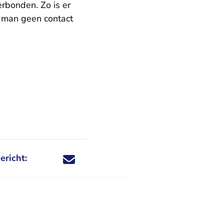
erbonden. Zo is er
e man geen contact
ericht:
Deel dit nieuwsbericht via X - U verlaat Rechtspraa
Deel dit nieuwsbericht via Facebook - U verlaat
Deel dit nieuwsbericht via e-mail
Deel dit nieuwsbericht via LinkedIn - U v