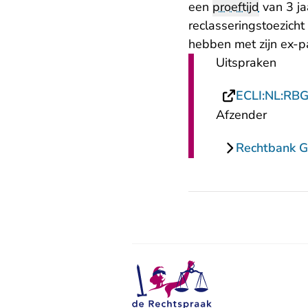
een
proeftijd
van 3 ja
reclasseringstoezich
hebben met zijn ex-pa
Uitspraken
ECLI:NL:RB
Afzender
Rechtbank G