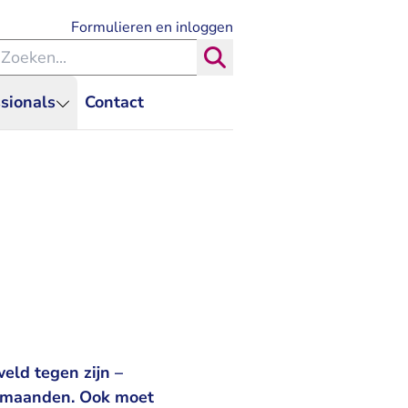
- U verlaat Rechtspraak.nl
Formulieren en inloggen
eken binnen de Rechtspraak
Zoeken
sionals
Contact
eld tegen zijn –
 2 maanden. Ook moet