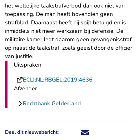
het wettelijke taakstrafverbod dan ook niet van
toepassing. De man heeft bovendien geen
strafblad. Daarnaast heeft hij spijt betuigd en is
inmiddels niet meer werkzaam bij defensie. De
militaire kamer legt daarom geen gevangenisstraf
op naast de taakstraf, zoals geëist door de officier
van justitie.
Uitspraken
- U verlaat Rechts
ECLI:NL:RBGEL:2019:4636
Afzender
Rechtbank Gelderland
Deel dit nieuwsbericht:
Deel dit nieuwsbericht via X - U 
Deel dit nieuwsbericht via Fa
Deel dit nieuwsbericht via
Deel dit nieuwsbericht