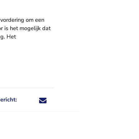
 vordering om een
r is het mogelijk dat
g. Het
ericht:
Deel dit nieuwsbericht via X - U verlaat Rechtspraa
Deel dit nieuwsbericht via Facebook - U verlaat
Deel dit nieuwsbericht via e-mail
Deel dit nieuwsbericht via LinkedIn - U v