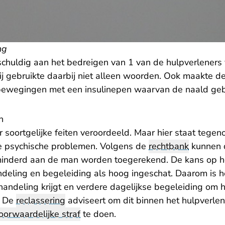
ng
chuldig aan het bedreigen van 1 van de hulpverleners 
Hij gebruikte daarbij niet alleen woorden. Ook maakte d
bewegingen met een insulinepen waarvan de naald geb
n
 soortgelijke feiten veroordeeld. Maar hier staat tegen
ge psychische problemen. Volgens de
rechtbank
kunnen 
inderd aan de man worden toegerekend. De kans op h
deling en begeleiding als hoog ingeschat. Daarom is he
handeling krijgt en verdere dagelijkse begeleiding om
. De
reclassering
adviseert om dit binnen het hulpverle
oorwaardelijke straf
te doen.