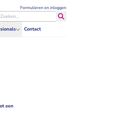
- U verlaat Rechtspraak.nl
Formulieren en inloggen
eken binnen de Rechtspraak
Zoeken
sionals
Contact
ot een