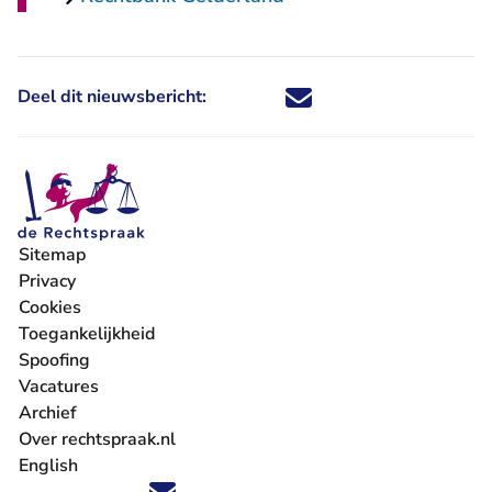
Deel dit nieuwsbericht:
Deel dit nieuwsbericht via X - U 
Deel dit nieuwsbericht via Fa
Deel dit nieuwsbericht via
Deel dit nieuwsbericht
Sitemap
Privacy
Cookies
Toegankelijkheid
Spoofing
Vacatures
- U verlaat Rechtspraak.nl
Archief
Over rechtspraak.nl
English
Volg ons op X (Twitter) - U verlaat Rechtspraak.nl
Volg ons op Facebook - U verlaat Rechtspraak.nl
Volg ons op Instagram - U verlaat Rechtspraak.nl
Volg ons op Youtube - U verlaat Rechtspraak.nl
Volg ons op LinkedIn - U verlaat Rechtspraak.n
'Blijf op de hoogte' nieuwsbrief - U verlaat