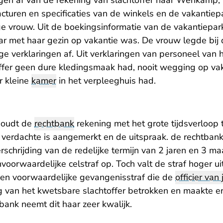
gen af van de rekening van slachtoffer naar Wehkamp,
acturen en specificaties van de winkels en de vakantie
ge vrouw. Uit de boekingsinformatie van de vakantiepa
r met haar gezin op vakantie was. De vrouw legde bij d
dige verklaringen af. Uit verklaringen van personeel van
offer geen dure kledingsmaak had, nooit wegging op va
r kleine
kamer
in het verpleeghuis had.
 houdt de
rechtbank
rekening met het grote tijdsverloop
verdachte is aangemerkt en de uitspraak. de rechtbank 
rschrijding van de redelijke termijn van 2 jaren en 3 
oorwaardelijke celstraf op. Toch valt de straf hoger u
en voorwaardelijke gevangenisstraf die de
officier van 
g van het kwetsbare slachtoffer betrokken en maakte er
tbank neemt dit haar zeer kwalijk.