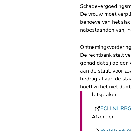
Schadevergoedingsm
De vrouw moet verpli
behoeve van het slach
nabestaanden van) he
Ontnemingsvorderin
De rechtbank stelt v
gehad dat zij op een
aan de staat, voor zo
bedrag al aan de sta
hoeft zij het niet dub
Uitspraken
ECLI:NL:RB
Afzender
Rechtbank G