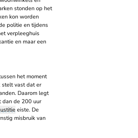
 woonwinkels en
parken stonden op het
rken kon worden
e politie en tijdens
 het verpleeghuis
kantie en maar een
 tussen het moment
stelt vast dat er
maanden. Daarom legt
it dan de 200 uur
justitie
eiste. De
nstig misbruik van