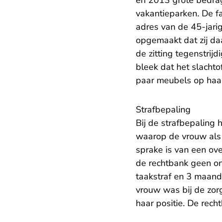
en 2013 grote bedra
vakantieparken. De f
adres van de 45-jari
opgemaakt dat zij daa
de zitting tegenstrij
bleek dat het slacht
paar meubels op haa
Strafbepaling
Bij de strafbepaling
waarop de vrouw als 
sprake is van een ove
de rechtbank geen onv
taakstraf en 3 maand
vrouw was bij de zor
haar positie. De rech