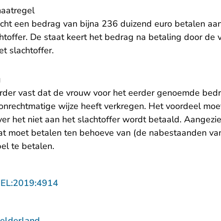
aatregel
cht een bedrag van bijna 236 duizend euro betalen aan
toffer. De staat keert het bedrag na betaling door de 
t slachtoffer.
g
erder vast dat de vrouw voor het eerder genoemde bedr
 onrechtmatige wijze heeft verkregen. Het voordeel mo
ver het niet aan het slachtoffer wordt betaald. Aangezi
at moet betalen ten behoeve van (de nabestaanden van)
bel te betalen.
- U verlaat Rechtspraak.nl
GEL:2019:4914
elderland