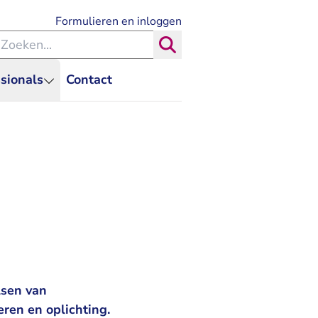
- U verlaat Rechtspraak.nl
Formulieren en inloggen
eken binnen de Rechtspraak
Zoeken
sionals
Contact
lsen van
eren en oplichting.