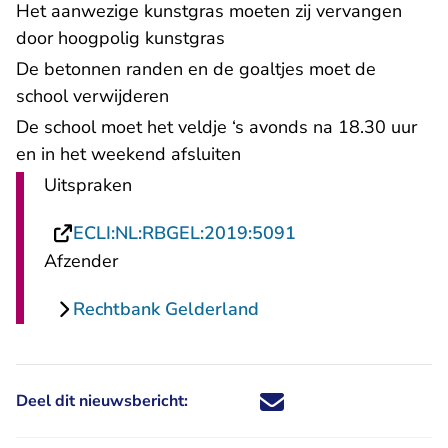
Het aanwezige kunstgras moeten zij vervangen
door hoogpolig kunstgras
De betonnen randen en de goaltjes moet de
school verwijderen
De school moet het veldje ‘s avonds na 18.30 uur
en in het weekend afsluiten
Uitspraken
- U verlaat Rechts
ECLI:NL:RBGEL:2019:5091
Afzender
Rechtbank Gelderland
Deel dit nieuwsbericht:
Deel dit nieuwsbericht via X - U 
Deel dit nieuwsbericht via Fa
Deel dit nieuwsbericht via
Deel dit nieuwsbericht